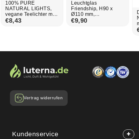
100% PURE
Leuchtglas
NATURAL LIGHTS,
Friendship, H90 x
vegane Teelichter mit
Ø110 mm,
100%
€8,43
KERZENFARM HAHN
€9,90
Rapswachsfüllung,
n
24/38 mm, Brenndauer
ca. 7h, 40 Stück
Vertrag widerrufen
Kundenservice