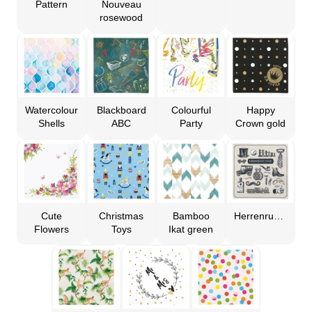
Pattern
Nouveau
rosewood
Watercolour
Blackboard
Colourful
Happy
Shells
ABC
Party
Crown gold
Cute
Christmas
Bamboo
Herrenrunde
Flowers
Toys
Ikat green