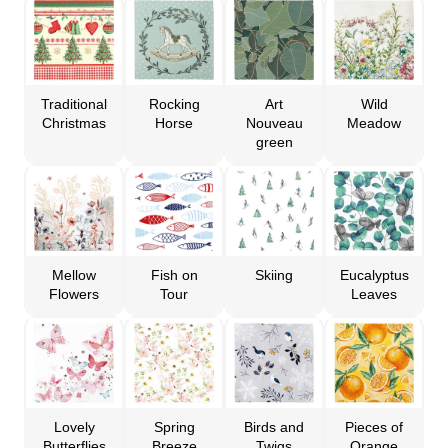
Traditional
Rocking
Art
Wild
Christmas
Horse
Nouveau
Meadow
green
Mellow
Fish on
Skiing
Eucalyptus
Flowers
Tour
Leaves
Lovely
Spring
Birds and
Pieces of
Butterflies
Breeze
Twigs
Orange