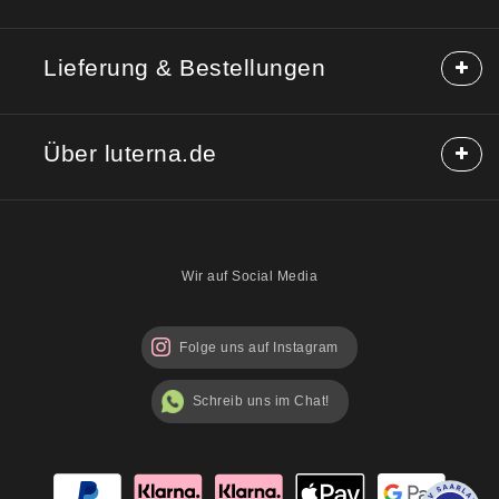
Häufige Fragen (FAQ)
Lieferung & Bestellungen
Hilfe & Kontakt
Reklamation
Lieferung & Versand
Rücksendung
Über luterna.de
Rabattcodes
Kauf auf Rechnung
Mischpackungen möglich?
Über uns
Sicherheitshinweise
Blog
Wir auf Social Media
Folge uns auf Instagram
Schreib uns im Chat!