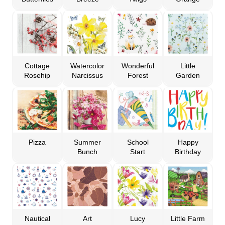
Cottage
Watercolor
Wonderful
Little
Rosehip
Narcissus
Forest
Garden
Pizza
Summer
School
Happy
Bunch
Start
Birthday
Nautical
Art
Lucy
Little Farm