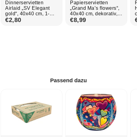
Dinnerservietten
Papierservietten
Airlaid „SV Elegant
„Grand Ma’s flowers“,
gold“, 40x40 cm, 1-
40x40 cm, dekorativ,
lagig, Home
€2,80
Ib Laursen, 50 Stück
€8,99
Fashion®, 12 Stück
Passend dazu