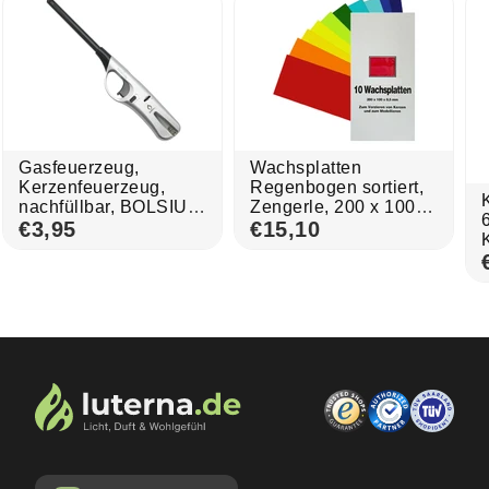
Gasfeuerzeug,
Wachsplatten
Kerzenfeuerzeug,
Regenbogen sortiert,
nachfüllbar, BOLSIUS,
Zengerle, 200 x 100 x
mit regulierbarer
€3,95
0,5 mm, 10 St.
€15,10
Flamme