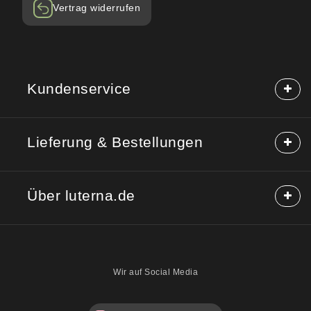
Vertrag widerrufen
Kundenservice
Häufige Fragen (FAQ)
Lieferung & Bestellungen
Hilfe & Kontakt
Reklamation
Lieferung & Versand
Rücksendung
Über luterna.de
Rabattcodes
Kauf auf Rechnung
Mischpackungen möglich?
Über uns
Sicherheitshinweise
Blog
Wir auf Social Media