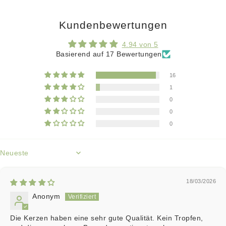
Kundenbewertungen
4.94 von 5
Basierend auf 17 Bewertungen
16
1
0
0
0
Sort by
18/03/2026
Anonym
Die Kerzen haben eine sehr gute Qualität. Kein Tropfen,