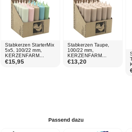
Stabkerzen StarterMix
Stabkerzen Taupe,
5x5, 100/22 mm,
100/22 mm,
KERZENFARM
KERZENFARM
HAHN, Brenndauer
€15,95
HAHN, Brenndauer
€13,20
4h, 25 St.
4h, 25 St.
Passend dazu