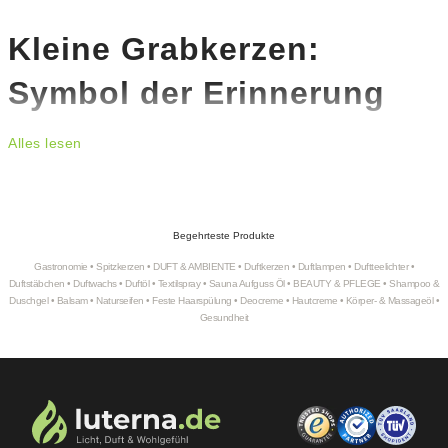
Kleine Grabkerzen:
Symbol der Erinnerung
Wenn Worte fehlen, spricht das Licht. Kleine Grabkerzen bieten einen stillen Trost in
Alles lesen
Zeiten der Trauer. Ihr warmes Leuchten erinnert an gemeinsame Momente und
bringt Frieden an Ruhestätten. In unserem Sortiment findest du hochwertige
kleine
Grabkerzen
in Rot und Weiß, mit verschiedenen Verzierungen, Sprüchen und
Deckeln.
Begehrteste Produkte
Unsere beliebtesten Modelle, wie die
AETERNA Öllichter
oder
MEMORIAM
Motivkerzen
, zeichnen sich durch ihre
lange Brenndauer von bis zu 4 Tagen
aus.
Gastronomie
•
Spitzkerzen
•
DUFT & AMBIENTE
•
Duftkerzen
•
Duftlampen
•
Duftteelichter
•
Sie bestehen aus 100% pflanzlichem Öl und sind in vielen Größen erhältlich – ideal
Duftstäbchen
•
Duftwachs
•
Duftöl
•
Textilspray
•
Sauna Aufguss Öl
•
BEAUTY & PFLEGE
•
Shampoo &
für jede Grabstätte. Ob du eine einzelne
kleine Grabkerze mit Spruch
suchst oder
Duschgel
•
Balsam
•
Naturseifen
•
Feste Haarspülung
•
Deocreme
•
Hautcreme
•
Körper- & Massageöl
•
im praktischen
Karton mit 20 Stück
einkaufen möchtest, bei uns wirst du fündig.
Gesundheit
Vorteile kleiner Grabkerzen
Langlebig, wetterfest & würdevoll
Unsere kleinen Grabkerzen haben nicht nur eine längere Lebensdauer, sie sind
auch robuster gegen Wind und Wetter. Besonders auf Friedhöfen mit wenig Schutz