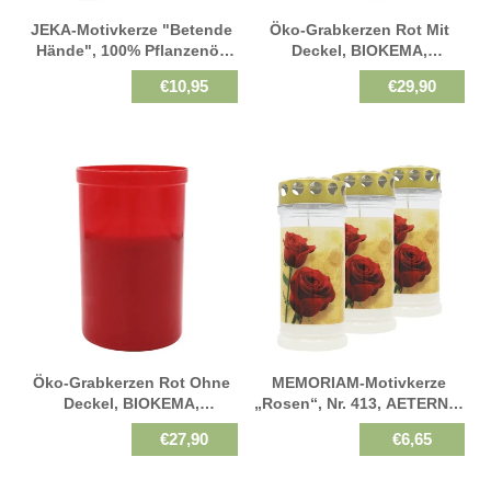
JEKA-Motivkerze "Betende
Öko-Grabkerzen Rot Mit
Hände", 100% Pflanzenöl,
Deckel, BIOKEMA,
Brenndauer Bis 4 Tage,
Brenndauer Ca. 3 Tage,
€10,95
€29,90
75/170 Mm, 3 St.
120/63 Mm, 20 St.
Öko-Grabkerzen Rot Ohne
MEMORIAM-Motivkerze
Deckel, BIOKEMA,
„Rosen“, Nr. 413, AETERNA,
Brenndauer Ca. 3 Tage,
Mit Golddeckel, 75/170 Mm,
€27,90
€6,65
100/63 Mm, 20 St.
30% Ölgehalt, Brenndauer 4
Tage, Lieferumfang 3 Stück,
Grabkerzen