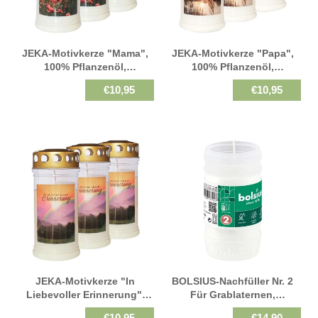
JEKA-Motivkerze "Mama",
JEKA-Motivkerze "Papa",
100% Pflanzenöl,
100% Pflanzenöl,
Brenndauer Bis 4 Tage,
Brenndauer Bis 4 Tage,
€10,95
€10,95
75/170 Mm, 3 St.
75/170 Mm, 3 St.
JEKA-Motivkerze "In
BOLSIUS-Nachfüller Nr. 2
Liebevoller Erinnerung",
Für Grablaternen,
100% Pflanzenöl,
Brenndauer Ca. 35h, 110/57
€10,95
€14,90