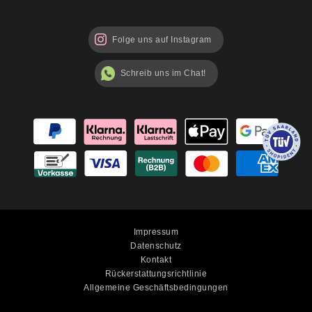
wenn du etwas Schlichtes und zugleich Würdevolles suchst. Und für besondere
Botschaften führen wir
kleine Grabkerzen mit Spruch
, die Trost und Hoffnung
spenden können.
Folge uns auf Instagram
Tipps zur Anwendung kleiner
Schreib uns im Chat!
Grabkerzen
Richtig einsetzen für lange Brenndauer
Damit deine kleine Grabkerze ihre volle Brenndauer erreicht und sicher abbrennt,
beachte folgende
Tipps:
Immer auf eine
gerade, feuerfeste Fläche
stellen.
Bei starkem Wind am besten in eine
Grablaterne
oder Windschutz stellen.
Kerzen mit
Deckel verwenden
, um Wachsverlust und Verpuffung zu vermeiden.
Impressum
Datenschutz
Außerdem ist es ratsam, die Kerzen regelmäßig zu kontrollieren, damit nichts
Kontakt
umkippt oder
Rückerstattungsrichtlinie
unerwünscht ausläuft – sicher ist sicher.
Allgemeine Geschäftsbedingungen
Große Auswahl & einfache