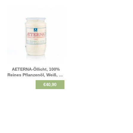
Mit 20 Stück
AETERNA-Öllicht, 100%
Reines Pflanzenöl, Weiß, Nr.
2, Brenndauer 3 Tage, 98/58
€40,90
Mm, Karton Mit 20 Stück