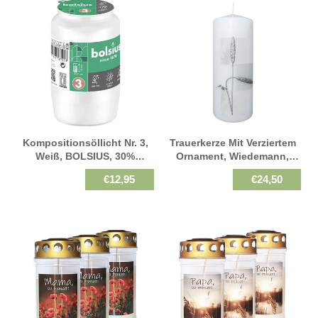
Kompositionsöllicht Nr. 3,
Trauerkerze Mit Verziertem
Weiß, BOLSIUS, 30%
Ornament, Wiedemann,
Ölgehalt, 94/57 Mm,
200/78 Mm, Gedenkkerzen
€12,95
€24,50
Brenndauer Ca. 45h, Karton
Mit 20 Stück, Grabkerzen