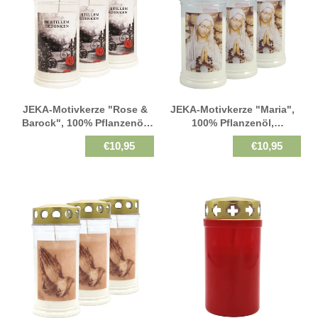
JEKA-Motivkerze "Rose &
JEKA-Motivkerze "Maria",
Barock", 100% Pflanzenöl,
100% Pflanzenöl,
Brenndauer Bis 4 Tage,
Brenndauer Bis 4 Tage,
€10,95
€10,95
75/170 Mm, 3 St.
75/170 Mm, 3 St.