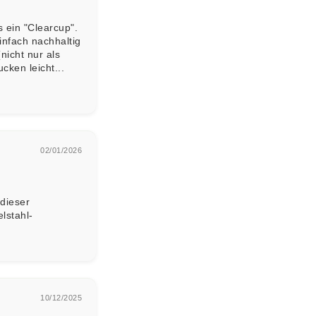
s ein "Clearcup".
 einfach nachhaltig
nicht nur als
cken leicht...
02/01/2026
 dieser
lstahl-
10/12/2025