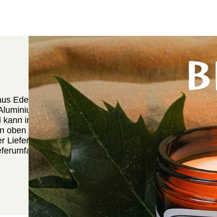
 aus Edelstahl von BIOKEMA eignet sich zur
luminiumhülle. Als schönes Accessoire ist er
und kann immer wieder neu verwendet werden. Ein
on oben hineinstellen. Dieser Teelichthalter ist von
r Lieferumfang beträgt 4 Stück. Teelichter sind
eferumfang enthalten.