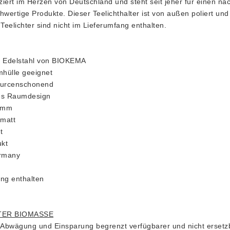
iert im Herzen von Deutschland und steht seit jeher für einen na
hwertige Produkte. Dieser Teelichthalter ist von außen poliert und
Teelichter sind nicht im Lieferumfang enthalten.
us Edelstahl von BIOKEMA
mhülle geeignet
ourcenschonend
des Raumdesign
8 mm
 matt
t
ukt
rmany
ang enthalten
TER BIOMASSE
e Abwägung und Einsparung begrenzt verfügbarer und nicht erset