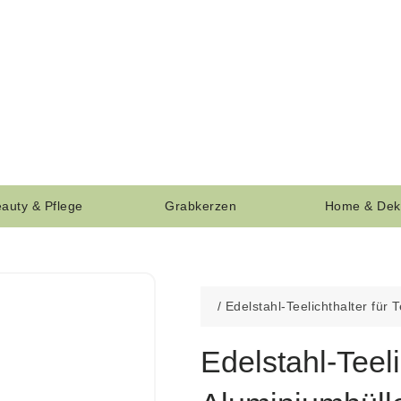
auty & Pflege
Grabkerzen
Home & Dek
/
Edelstahl-Teelichthalter für
wiederverwendbar, für Teelic
Edelstahl-Teeli