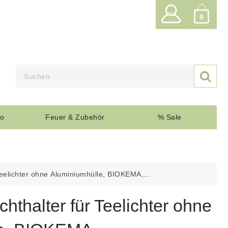
0

o
Feuer & Zubehör
% Sale
 Teelichter ohne Aluminiumhülle, BIOKEMA,
hter mit Ø38 mm, 4 St.
chthalter für Teelichter ohne