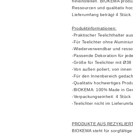
hineinstellen. BIOKEMA produz
Ressourcen und qualitativ hoc
Lieferumfang beträgt 4 Stück. 
Produktinformationen:
-Praktischer Teelichthalter a
-Für Teelichter ohne Aluminiu
-Wiederverwendbar und ress
-Passende Dekoration für je
-Größe für Teelichter mit Ø3
-Von außen poliert, von innen
-Für den Innenbereich gedach
-Qualitativ hochwertiges Prod
-BIOKEMA: 100% Made in Ge
-Verpackungseinheit: 4 Stück
-Teelichter nicht im Lieferumf
PRODUKTE AUS REZYKLIER
BIOKEMA steht für sorgfältig