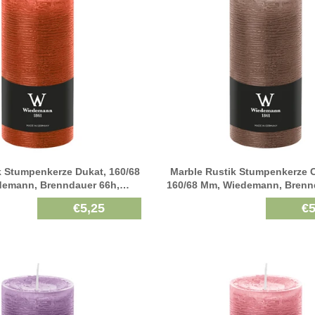
k Stumpenkerze Dukat, 160/68
Marble Rustik Stumpenkerze 
emann, Brenndauer 66h,
160/68 Mm, Wiedemann, Brenn
Durchgefärbt
Durchgefärbt
€5,25
€5