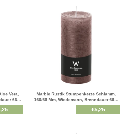
loe Vera,
Marble Rustik Stumpenkerze Schlamm,
dauer 66h,
160/68 Mm, Wiedemann, Brenndauer 66h,
Durchgefärbt
,25
€5,25