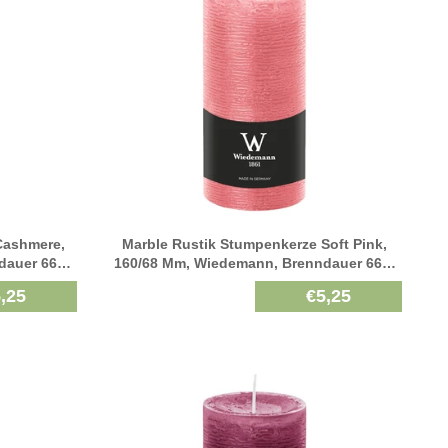
Cashmere,
Marble Rustik Stumpenkerze Soft Pink,
dauer 66h,
160/68 Mm, Wiedemann, Brenndauer 66h,
Durchgefärbt
,25
€5,25