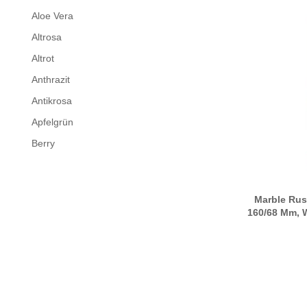
Aloe Vera
Altrosa
Altrot
Anthrazit
Antikrosa
Apfelgrün
Berry
Betongrau
Bisquit
Marble Rus
Blühendes Veilchen
160/68 Mm, 
Bordeaux
Cashmere
Creme
Dotter