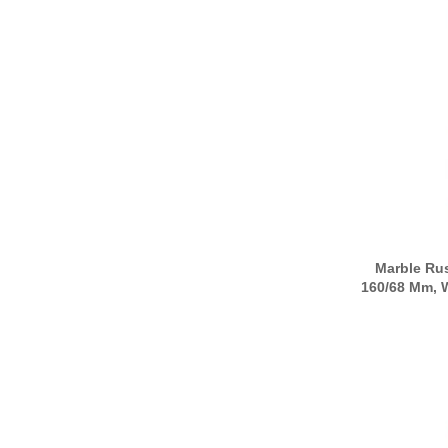
Dukat
Dunkelblau
Dunkelgrün
Dunkelrot
Efeu
Elfenbein
Erdnuss
Erika
Eschen-Rose
Marble Rus
160/68 Mm, 
Eukalyptus