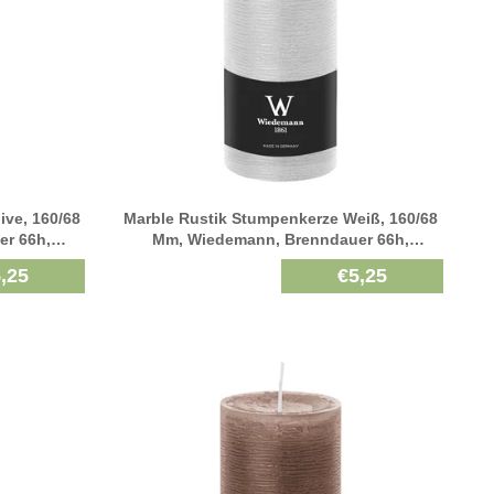
ive, 160/68
Marble Rustik Stumpenkerze Weiß, 160/68
r 66h,
Mm, Wiedemann, Brenndauer 66h,
Durchgefärbt
,25
€5,25