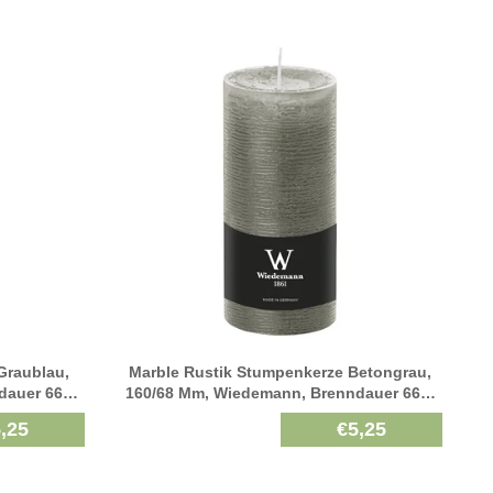
Graublau,
Marble Rustik Stumpenkerze Betongrau,
dauer 66h,
160/68 Mm, Wiedemann, Brenndauer 66h,
Durchgefärbt
,25
€5,25