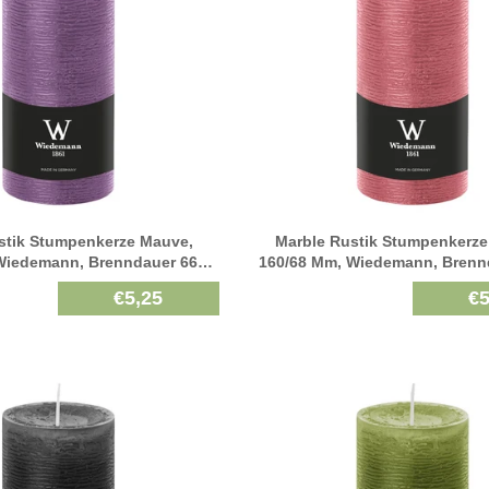
stik Stumpenkerze Mauve,
Marble Rustik Stumpenkerze 
Wiedemann, Brenndauer 66h,
160/68 Mm, Wiedemann, Brenn
Durchgefärbt
Durchgefärbt
€5,25
€5