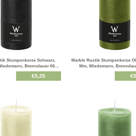
tik Stumpenkerze Schwarz,
Marble Rustik Stumpenkerze Ol
Wiedemann, Brenndauer 66h,
Mm, Wiedemann, Brenndaue
Durchgefärbt
Durchgefärbt
€5,25
€5