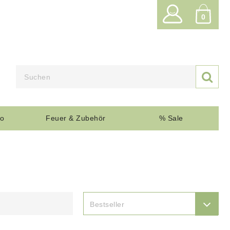
0

o
Feuer & Zubehör
% Sale

Bestseller