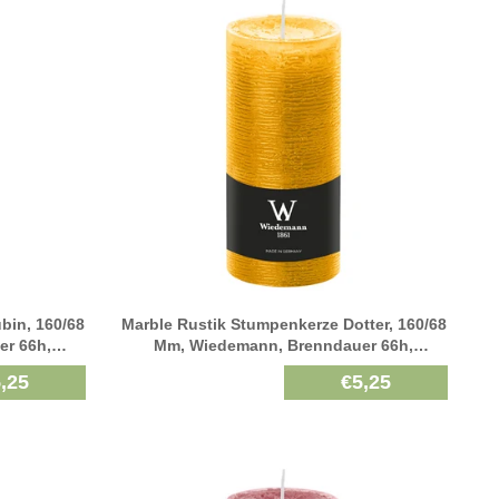
bin, 160/68
Marble Rustik Stumpenkerze Dotter, 160/68
r 66h,
Mm, Wiedemann, Brenndauer 66h,
Durchgefärbt
,25
€5,25