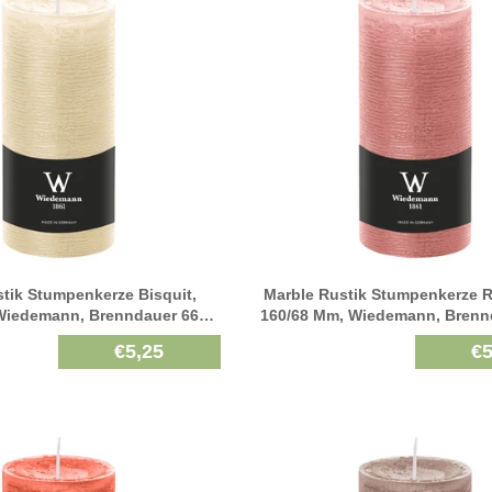
tik Stumpenkerze Bisquit,
Marble Rustik Stumpenkerze 
Wiedemann, Brenndauer 66h,
160/68 Mm, Wiedemann, Brenn
Durchgefärbt
Durchgefärbt
€5,25
€5