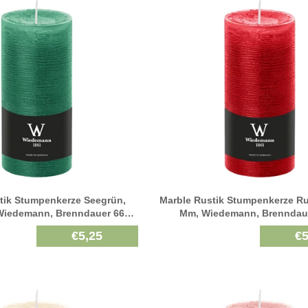
tik Stumpenkerze Seegrün,
Marble Rustik Stumpenkerze Ru
Wiedemann, Brenndauer 66h,
Mm, Wiedemann, Brenndaue
Durchgefärbt
Durchgefärbt
€5,25
€5