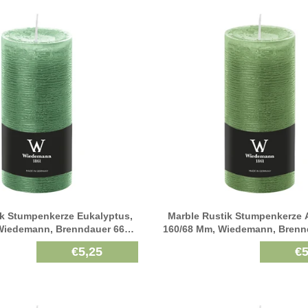
ik Stumpenkerze Eukalyptus,
Marble Rustik Stumpenkerze A
Wiedemann, Brenndauer 66h,
160/68 Mm, Wiedemann, Brenn
Durchgefärbt
Durchgefärbt
€5,25
€5