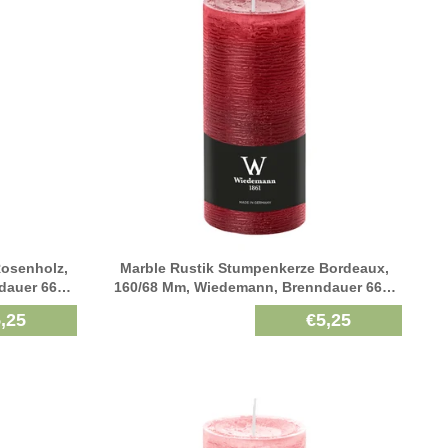
Rosenholz,
Marble Rustik Stumpenkerze Bordeaux,
dauer 66h,
160/68 Mm, Wiedemann, Brenndauer 66h,
Durchgefärbt
,25
€5,25