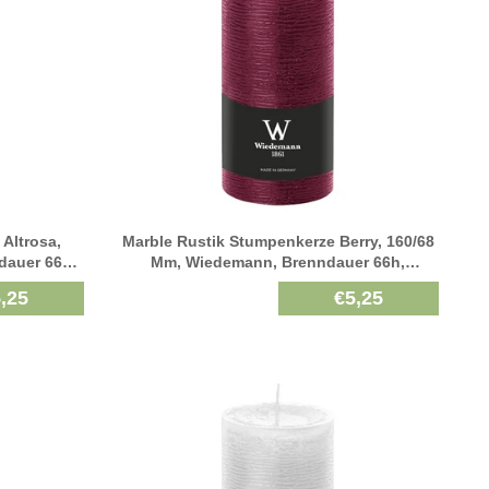
Altrosa,
Marble Rustik Stumpenkerze Berry, 160/68
dauer 66h,
Mm, Wiedemann, Brenndauer 66h,
Durchgefärbt
,25
€5,25