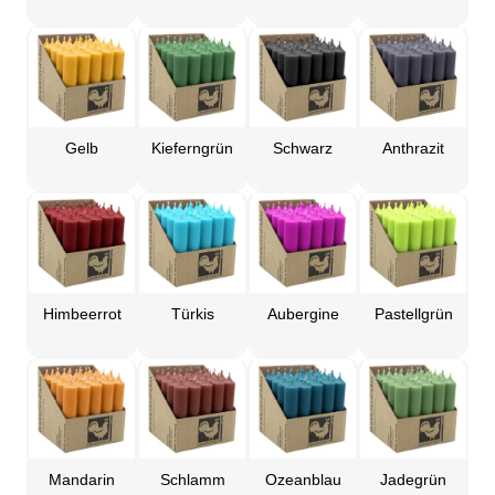
Gelb
Kieferngrün
Schwarz
Anthrazit
Himbeerrot
Türkis
Aubergine
Pastellgrün
Mandarin
Schlamm
Ozeanblau
Jadegrün