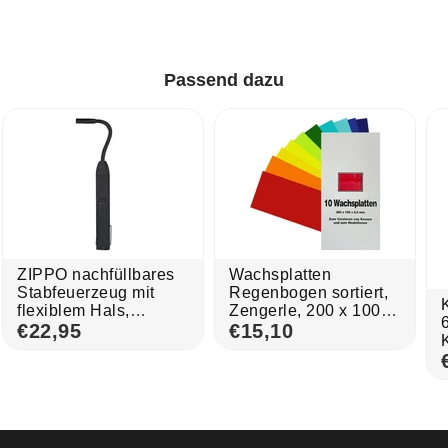
Passend dazu
ZIPPO nachfüllbares
Wachsplatten
Stabfeuerzeug mit
Regenbogen sortiert,
flexiblem Hals,
Zengerle, 200 x 100 x
Schwarz, mit
€22,95
0,5 mm, 10 St.
€15,10
einstellbarer Flamme