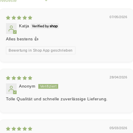
Sort by
07/05/2026
Katja
Alles bestens 👍
Bewertung in Shop App geschrieben
28/04/2026
Anonym
Tolle Qualität und schnelle zuverlässige Lieferung.
05/03/2026