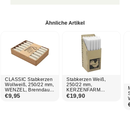
Ähnliche Artikel
CLASSIC Stabkerzen
Stabkerzen Weiß,
Wollweiß, 250/22 mm,
250/22 mm,
WENZEL, Brenndauer
KERZENFARM
10h, 12 St.
€9,95
HAHN, Brenndauer
€19,90
12h, 25 St.