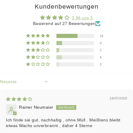
Kundenbewertungen
3.96 von 5
Basierend auf 27 Bewertungen
15
4
2
4
2
Sort by
16/07/2026
Rainer Neumaier
Ich finde sie gut, nachhaltig , ohne Müll . Meißtens bleibt
etwas Wachs unverbrannt , daher 4 Sterne