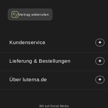
Vertrag widerrufen
Kundenservice
Häufige Fragen (FAQ)
Lieferung & Bestellungen
Hilfe & Kontakt
Reklamation
Lieferung & Versand
Rücksendung
Über luterna.de
Rabattcodes
Kauf auf Rechnung
Mischpackungen möglich?
Über uns
Sicherheitshinweise
Blog
Wir auf Social Media