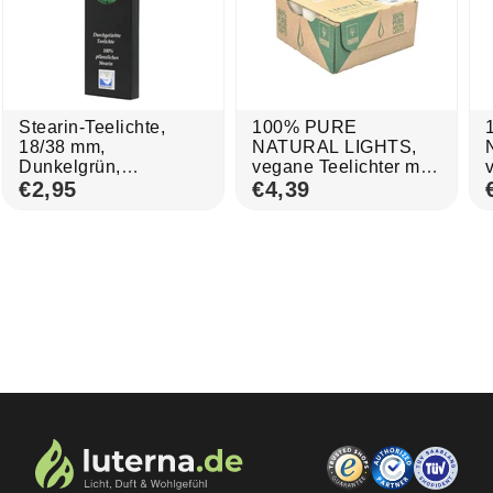
Stearin-Teelichte,
100% PURE
18/38 mm,
NATURAL LIGHTS,
Dunkelgrün,
vegane Teelichter mit
KERZENFARM
€2,95
100%
€4,39
HAHN, Brenndauer
Rapswachsfüllung,
ca. 4h, 10 Stück pro
18/38 mm, Brenndauer
Verpackung
ca. 4h, 27 Stück