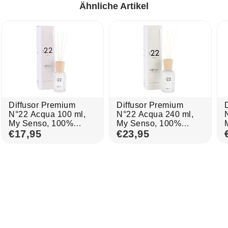
Ähnliche Artikel
Diffusor Premium
Diffusor Premium
N°22 Acqua 100 ml,
N°22 Acqua 240 ml,
My Senso, 100%
My Senso, 100%
natürlich, inkl. 5
€17,95
natürlich, inkl. 8
€23,95
n
Duftstäbchen
Duftstäbchen