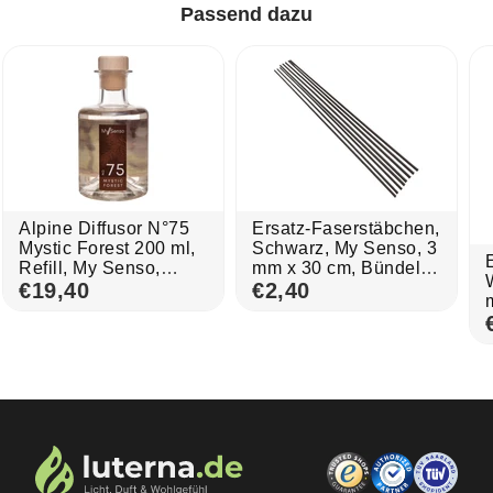
Passend dazu
Alpine Diffusor N°75
Ersatz-Faserstäbchen,
Mystic Forest 200 ml,
Schwarz, My Senso, 3
Refill, My Senso,
mm x 30 cm, Bündel
100% natürlich
€19,40
mit 8 Stück, für
€2,40
Raumduft, Diffuser,
m
Duftstäbchen