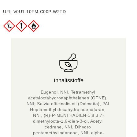
UFI: V0U1-10FM-C00P-W2TD
Inhaltsstoffe
Eugenol, NNI, Tetramethyl 
acetyloctahydronaphthalenes (OTNE), 
NNI, Salvia officinalis oil (Dalmatia), PAI 
Heptamethyl decahydroindenofuran, 
NNI, (R)-P-MENTHADIEN-1,8,3,7-
dimethylocta-1,6-dien-3-ol, Acetyl 
cedrene, NNI, Dihydro 
pentamethylindanone, NNI, alpha-