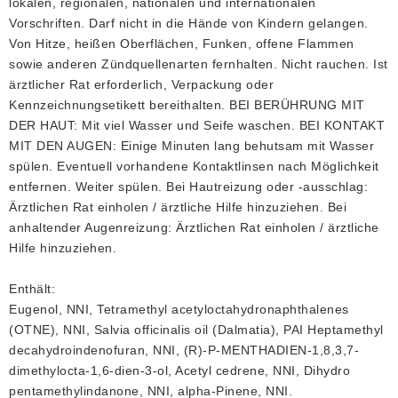
lokalen, regionalen, nationalen und internationalen
Vorschriften. Darf nicht in die Hände von Kindern gelangen.
Von Hitze, heißen Oberflächen, Funken, offene Flammen
sowie anderen Zündquellenarten fernhalten. Nicht rauchen. Ist
ärztlicher Rat erforderlich, Verpackung oder
Kennzeichnungsetikett bereithalten. BEI BERÜHRUNG MIT
DER HAUT: Mit viel Wasser und Seife waschen. BEI KONTAKT
MIT DEN AUGEN: Einige Minuten lang behutsam mit Wasser
spülen. Eventuell vorhandene Kontaktlinsen nach Möglichkeit
entfernen. Weiter spülen. Bei Hautreizung oder -ausschlag:
Ärztlichen Rat einholen / ärztliche Hilfe hinzuziehen. Bei
anhaltender Augenreizung: Ärztlichen Rat einholen / ärztliche
Hilfe hinzuziehen.
Enthält:
Eugenol, NNI, Tetramethyl acetyloctahydronaphthalenes
(OTNE), NNI, Salvia officinalis oil (Dalmatia), PAI Heptamethyl
decahydroindenofuran, NNI, (R)-P-MENTHADIEN-1,8,3,7-
dimethylocta-1,6-dien-3-ol, Acetyl cedrene, NNI, Dihydro
pentamethylindanone, NNI, alpha-Pinene, NNI.