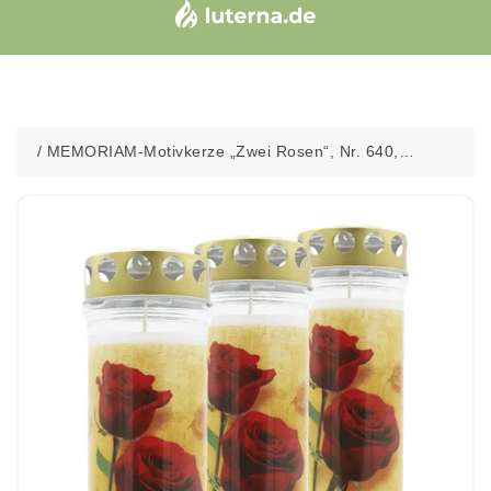
/
MEMORIAM-Motivkerze „Zwei Rosen“, Nr. 640,
AETERNA, mit Golddeckel, 75/210 mm, 30% Ölgehalt,
Brenndauer 7 Tage, Lieferumfang 3 Stück, Grabkerzen