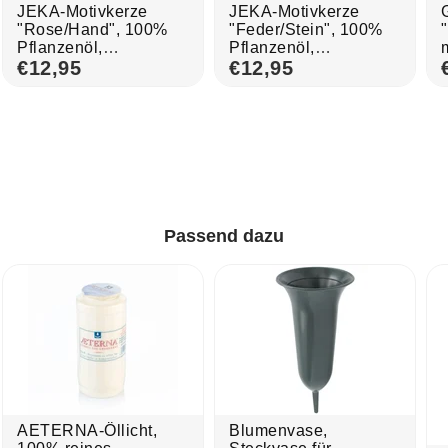
JEKA-Motivkerze
JEKA-Motivkerze
"Rose/Hand", 100%
"Feder/Stein", 100%
Pflanzenöl,
Pflanzenöl,
Brenndauer bis 7
€12,95
Brenndauer bis 7
€12,95
Tage, 75/215 mm, 3
Tage, 75/215 mm, 3
St.
St.
Passend dazu
AETERNA-Öllicht,
Blumenvase,