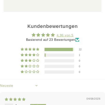
Kundenbewertungen
4.96 von 5
Basierend auf 23 Bewertungen
22
1
0
0
0
Sort by
04/08/2026