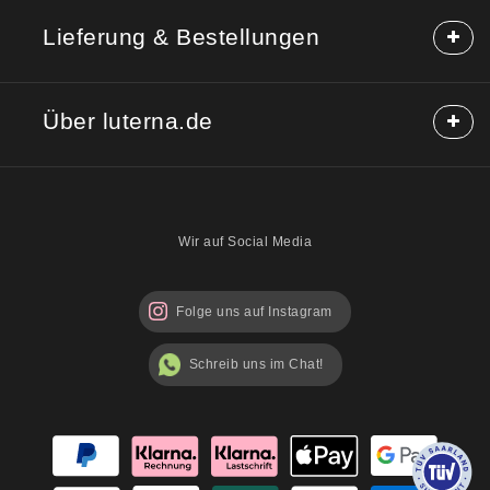
Häufige Fragen (FAQ)
Lieferung & Bestellungen
Hilfe & Kontakt
Reklamation
Lieferung & Versand
Rücksendung
Über luterna.de
Rabattcodes
Kauf auf Rechnung
Mischpackungen möglich?
Über uns
Sicherheitshinweise
Blog
Wir auf Social Media
Folge uns auf Instagram
Schreib uns im Chat!