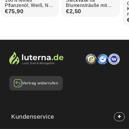
100% reines
Steckvase für
Pflanzenöl, Weiß, Nr.
Blumensträuße mit
8, Brenndauer 7 Tage,
€75,90
Erdspieß, dunkelgrün,
€2,50
151/68 mm, Karton mit
260/115 mm,
20 Stück
Grabschmuck,
Grabdekoration
Vertrag widerrufen
Kundenservice