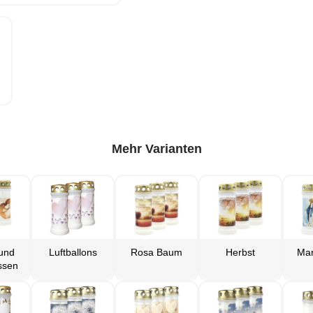
Mehr Varianten
 und
Luftballons
Rosa Baum
Herbst
Mar
ssen