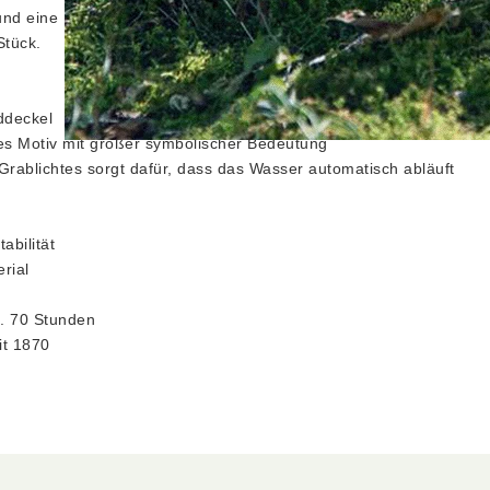
d eine Höhe von ca. 200 mm. Die Brenndauer pro Motivlicht betr
Stück.
ddeckel
s Motiv mit großer symbolischer Bedeutung
Grablichtes sorgt dafür, dass das Wasser automatisch abläuft
abilität
rial
a. 70 Stunden
it 1870