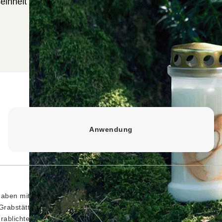
inheit enthält 3 Stück.
Anwendung
aben mit ihrem schönen und ausdrucksstarken Motiv eine große
n Grabstätten als zusätzliches Gestaltungselement. Sie entsprec
rablichtes sorgt dafür, dass das Wasser automatisch abläuft. Di