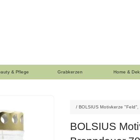
auty & Pflege
Grabkerzen
Home & Dek
/
BOLSIUS Motivkerze "Feld",
BOLSIUS Motiv