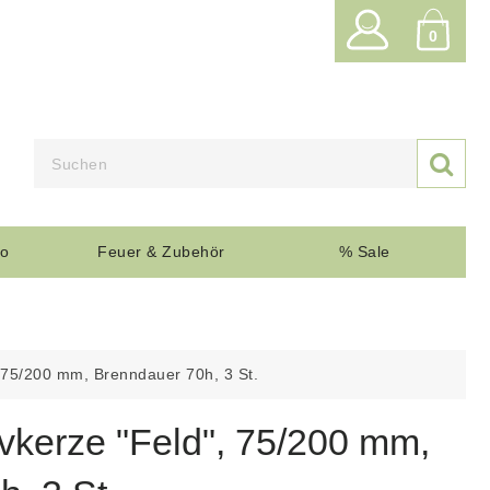
0

o
Feuer & Zubehör
% Sale
 75/200 mm, Brenndauer 70h, 3 St.
kerze "Feld", 75/200 mm,