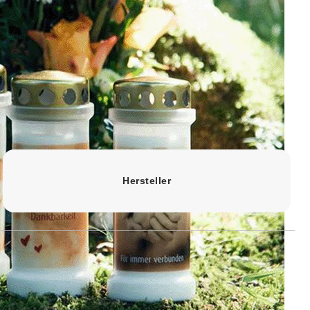
Hersteller
 symbolische Bedeutung und
hen den RAL-Empfehlungen. Ein
ese Motivkerzen haben einen