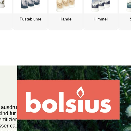
Pusteblume
Hände
Himmel
 ausdrucksstarkem Motiv haben eine große
nd für alle Grabstätten als zusätzliches
tifiziert und haben eine Brenndauer von ca. 70
sser ca. 75 mm, Höhe ca. 200 mm. Eine