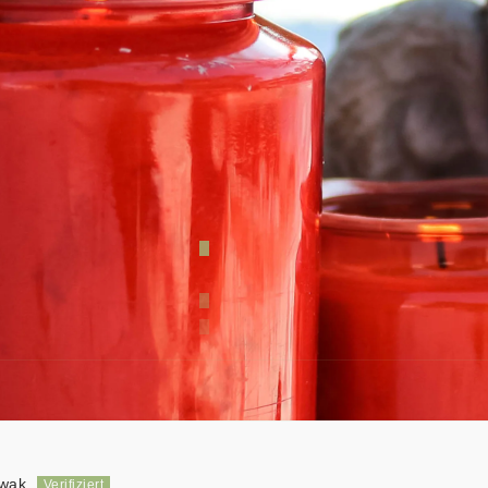
Kundenbewertungen
4.50 von 5
13
1
0
1
1
wak