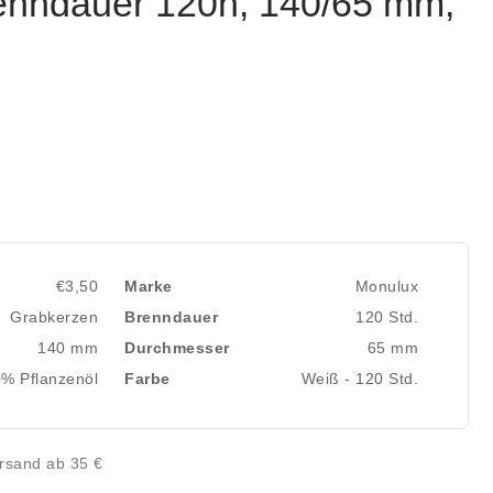
renndauer 120h, 140/65 mm,
€3,50
Marke
Monulux
Grabkerzen
Brenndauer
120 Std.
140 mm
Durchmesser
65 mm
% Pflanzenöl
Farbe
Weiß - 120 Std.
rsand ab 35 €