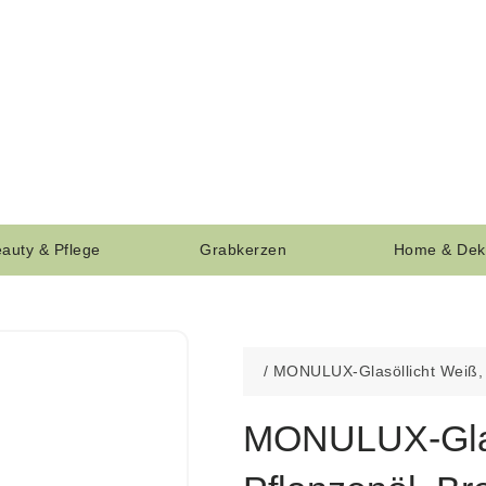
auty & Pflege
Grabkerzen
Home & Dek
/
MONULUX-Glasöllicht Weiß, 
MONULUX-Glas