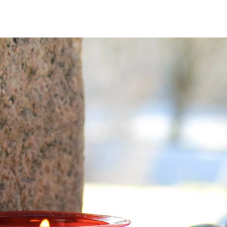
lle sind ideal für Grabstätten. Sie sind RAL-
uchsneutral und sauber, mit einer Brenndauer von
em Pflanzenöl. Hergestellt in Deutschland. Jede
n ca. 65 mm und eine Höhe von ca. 140 mm.
gseinheit: 20 Stück.