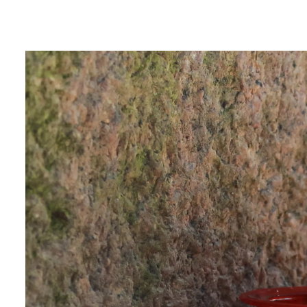
Diese MONULUX-Grabkerzen mit Glashü
zertifiziert, brennen gleichmäßig, ger
ca. 120 Std. pro Kerze. Aus 100% rein
Kerze hat einen Durchmesser vo
Verpackun