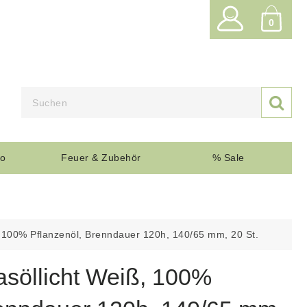
0

o
Feuer & Zubehör
% Sale
100% Pflanzenöl, Brenndauer 120h, 140/65 mm, 20 St.
öllicht Weiß, 100%