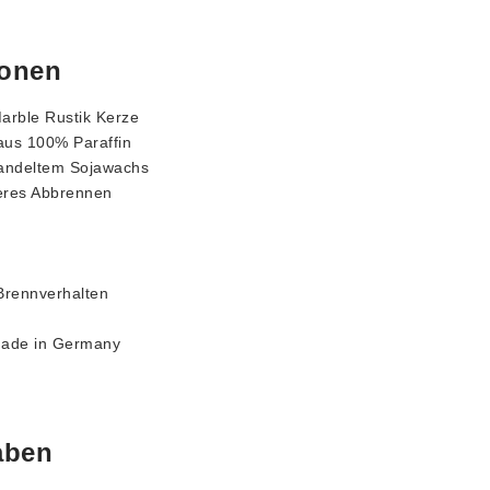
ionen
arble Rustik Kerze
aus 100% Paraffin
handeltem Sojawachs
eres Abbrennen
Brennverhalten
ade in Germany
aben