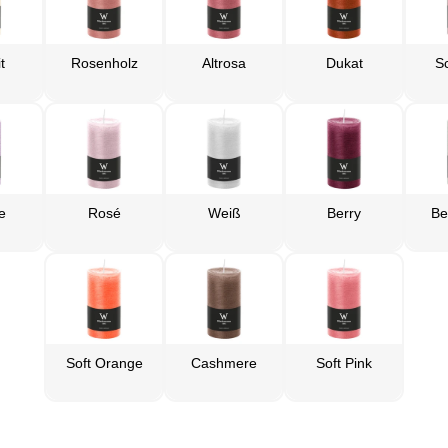
t
Rosenholz
Altrosa
Dukat
S
e
Rosé
Weiß
Berry
Be
Soft Orange
Cashmere
Soft Pink