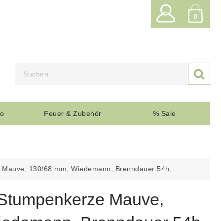
0

o
Feuer & Zubehör
% Sale
e Mauve, 130/68 mm, Wiedemann, Brenndauer 54h,
 Stumpenkerze Mauve,