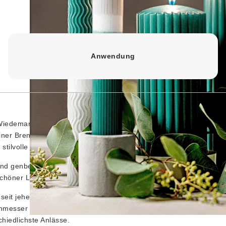
Anwendung
Wiedemann ist eine durchgefärbte, gegossene Stumpenkerze, die
 einer Brenndauer von ca. 54 Stunden eignet sich diese hochwertige 
stilvolle Dekoration.
l und genbehandeltem Sojawachs und überzeugt durch ein gleichmä
chöner Leuchtwirkung. Ihr Abbrand ist rußarm.
eit jeher für Kerzen von höchster Qualität und ansprechendem D
messer von ca. 68 mm und eine Höhe von ca. 130 mm und eignet 
chiedlichste Anlässe.