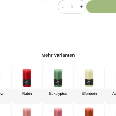
-
+
Mehr Varianten
rz
Rubin
Eukalyptus
Elfenbein
Ap