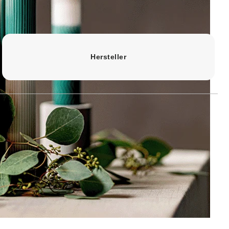
Hersteller
 in Deutschland aus 100%
Kerze ideal für vielseitige
ßiges, ruhiges Brennverhalten
esign. Diese große
sich dank ihrer langen