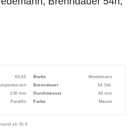
iedemann, Brenndauer 54h,
€4,65
Marke
Wiedemann
umpenkerzen
Brenndauer
54 Std.
130 mm
Durchmesser
68 mm
Paraffin
Farbe
Mauve
rsand ab 35 €