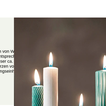
en von Wiedemann Kerzen bestehen aus 100%
d entsprechen den RAL-Empfehlungen. Sie brennen
sser ca. 68 mm, Höhe ca. 130 mm. Wiedemann
erzen von höchster Qualität und Design.
gseinheit: 1 Stück.