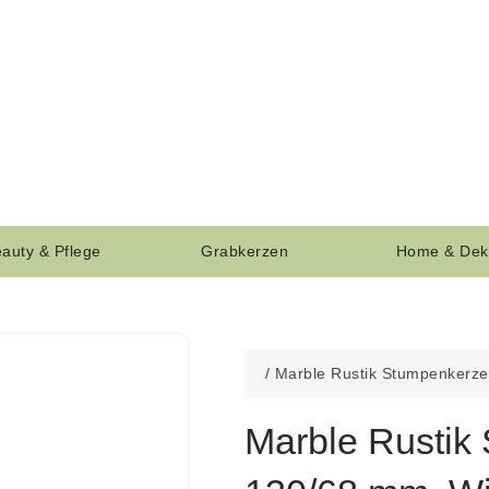
auty & Pflege
Grabkerzen
Home & Dek
/
Marble Rustik Stumpenkerz
durchgefärbt
Marble Rustik