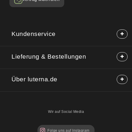
Kundenservice
Häufige Fragen (FAQ)
Lieferung & Bestellungen
Hilfe & Kontakt
Reklamation
Lieferung & Versand
Rücksendung
Über luterna.de
Rabattcodes
Kauf auf Rechnung
Mischpackungen möglich?
Über uns
Sicherheitshinweise
Blog
Wir auf Social Media
Folge uns auf Instagram