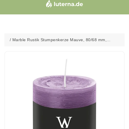
/
Marble Rustik Stumpenkerze Mauve, 80/68 mm,
Wiedemann, Brenndauer 34h, durchgefärbt