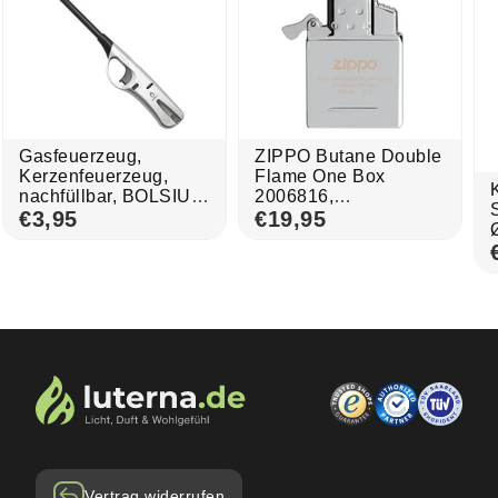
Gasfeuerzeug,
ZIPPO Butane Double
Kerzenfeuerzeug,
Flame One Box
nachfüllbar, BOLSIUS,
2006816,
mit regulierbarer
€3,95
Doppelbrenner-
€19,95
Flamme
Einsatz, nachfüllbar
Vertrag widerrufen