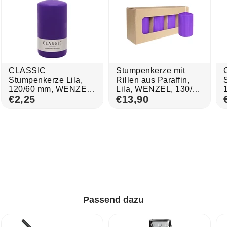
CLASSIC
Stumpenkerze mit
Stumpenkerze Lila,
Rillen aus Paraffin,
120/60 mm, WENZEL,
Lila, WENZEL, 130/70
Brenndauer 45h,
€2,25
mm, Brenndauer ca.
€13,90
selbstverlöschend
57h,
selbstverlöschend, 4
Stück
Passend dazu