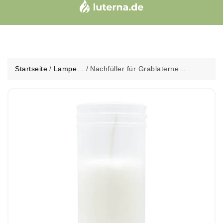
Startseite
/
Lampen
/
Nachfüller für Grablaterne
&
„Herzform“, Brenndauer ca. 36h,
Laternen
140/55 mm, 15 Stück pro
Verpackung