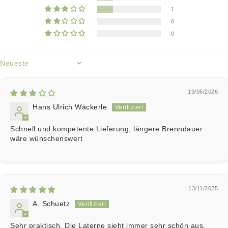
1
0
0
Sort by
19/06/2026
Hans Ulrich Wäckerle
Schnell und kompetente Lieferung; längere Brenndauer
wäre wünschenswert
13/11/2025
A. Schuetz
Sehr praktisch. Die Laterne sieht immer sehr schön aus.