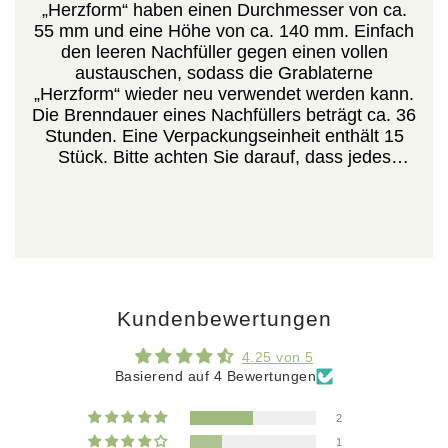
„Herzform“ haben einen Durchmesser von ca.
55 mm und eine Höhe von ca. 140 mm. Einfach
den leeren Nachfüller gegen einen vollen
austauschen, sodass die Grablaterne
„Herzform“ wieder neu verwendet werden kann.
Die Brenndauer eines Nachfüllers beträgt ca. 36
Stunden. Eine Verpackungseinheit enthält 15
Stück. Bitte achten Sie darauf, dass jedes
Grablicht möglichst in einem hitzebeständigen
Schutzglas in die Grablampe gestellt wird, damit
ein Auslaufen des flüssigen Wachses verhindert
und das Risiko einer gesprungenen
Glasscheibe deutlich verringert wird.
Kundenbewertungen
4.25 von 5
Basierend auf 4 Bewertungen
2
1