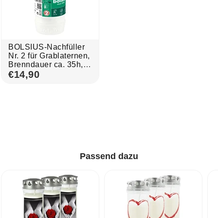
BOLSIUS-Nachfüller
Nr. 2 für Grablaternen,
Brenndauer ca. 35h,
110/57 mm, 20 Stück
€14,90
pro Verpackung,
Grabkerzen
Passend dazu