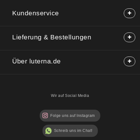
Kundenservice
Häufige Fragen (FAQ)
Lieferung & Bestellungen
Hilfe & Kontakt
Reklamation
Lieferung & Versand
Rücksendung
Über luterna.de
Rabattcodes
Kauf auf Rechnung
Mischpackungen möglich?
Über uns
Sicherheitshinweise
Blog
Wir auf Social Media
Folge uns auf Instagram
Schreib uns im Chat!