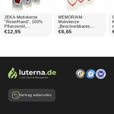
JEKA-Motivkerze
MEMORIAM-
"Rose/Hand", 100%
Motivkerze
Pflanzenöl,
„Beschreibbares
Brenndauer bis 7
€12,95
Herz“, Nr. 418,
€6,65
Tage, 75/215 mm, 3
AETERNA, mit
St.
Silberdeckel, 75/170
mm, 30% Ölgehalt,
Brenndauer 4 Tage,
Lieferumfang 3 Stück,
Grabkerzen
Vertrag widerrufen