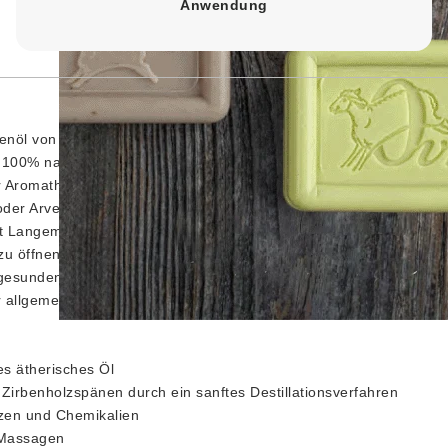
Anwendung
benöl von Ovis Schafmilchseife, gewonnen aus hochwertigen Zirbe
s 100% naturreine ätherische Öl mit seinem belebenden Duft bring
für Aromatherapie und Massagen, ist es frei von synthetischen Zus
er Arve, ist seit der letzten Eiszeit ein fester Bestandteil der Alpe
t Langem vielseitige Anwendungen gefunden. Die ätherischen Öle de
zu öffnen und das allgemeine Wohlbefinden zu verbessern. Sie ha
 gesunden Schlaf, das allgemeine Befinden und die vegetative Regul
llgemeinen Kräftigung verwendet. Eine Verpackungseinheit enthäl
es ätherisches Öl
irbenholzspänen durch ein sanftes Destillationsverfahren
tzen und Chemikalien
 Massagen