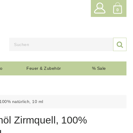
0

o
Feuer & Zubehör
% Sale
 100% natürlich, 10 ml
nöl Zirmquell, 100%