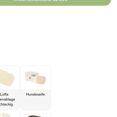
Luffa
Hundeseife
fenablage
chteckig