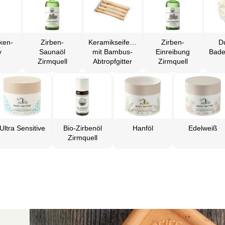
ken-
Zirben-
Keramikseifenschale
Zirben-
D
y
Saunaöl
mit Bambus-
Einreibung
Zirmquell
Abtropfgitter
Zirmquell
Ultra Sensitive
Bio-Zirbenöl
Hanföl
Edelweiß
Zirmquell