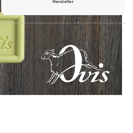
Hersteller
nholzspänen durch ein sanftes
t die Frische der Bergwälder
ätzen und Chemikalien. Die
nflora. Oft wird sie die Königin
r Zirbe sind traditionell
t zudem eine positive Wirkung
ation. Innerlich wird sie bei
t 1 Stück mit 10 ml Inhalt.