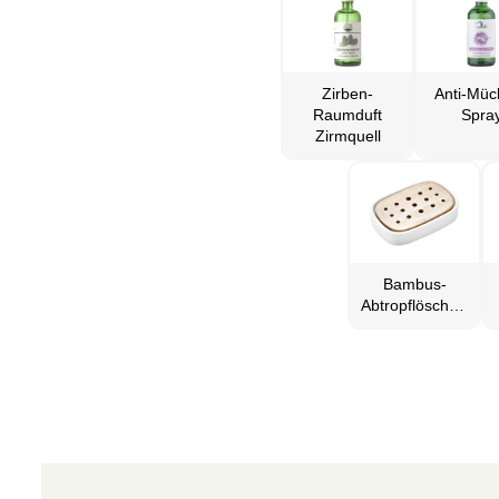
Zirben-
Anti-Müc
Raumduft
Spra
Zirmquell
Bambus-
Abtropflöschern