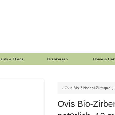
auty & Pflege
Grabkerzen
Home & Dek
/
Ovis Bio-Zirbenöl Zirmquell,
Ovis Bio-Zirbe