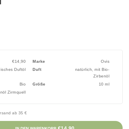
l
€14,90
Marke
Ovis
isches Duftöl
Duft
natürlich, mit Bio-
Zirbenöl
Bio
Größe
10 ml
nöl Zirmquell
rsand ab 35 €
€14,90
IN DEN WARENKORB