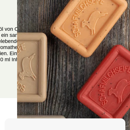
öl von Ovis Schafmilchseife, gewonnen aus
ein sanftes Destillationsverfahren. Dieses 100%
elebenden Duft bringt die Frische der Bergwälder
 Aromatherapie und Massagen, ist es frei von
en. Eine Verpackungseinheit enthält 1 Stück mit
0 ml Inhalt.