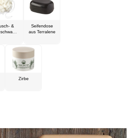
usch- &
Seifendose
Badeschwamm
aus Terralene
Zirbe