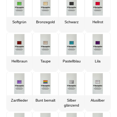
Softgrün
Bronzegold
Schwarz
Hellrot
Hellbraun
Taupe
Pastellblau
Lila
Zartflieder
Bunt bemalt
Silber
Alusilber
glänzend