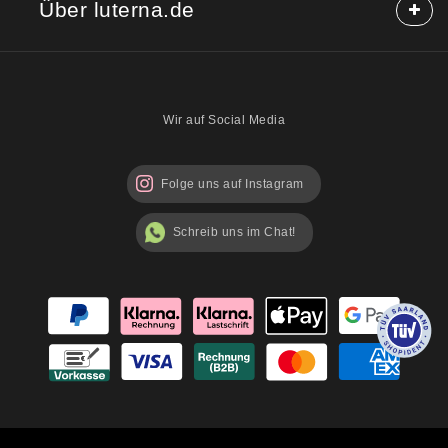
Über luterna.de
Rabattcodes
Kauf auf Rechnung
Mischpackungen möglich?
Über uns
Sicherheitshinweise
Blog
Wir auf Social Media
Folge uns auf Instagram
Schreib uns im Chat!