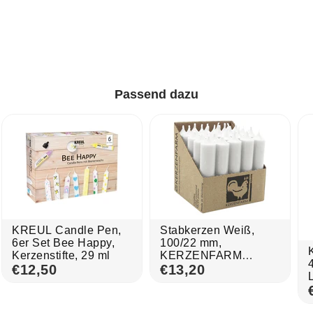
Passend dazu
KREUL Candle Pen,
Stabkerzen Weiß,
6er Set Bee Happy,
100/22 mm,
Kerzenstifte, 29 ml
KERZENFARM
€12,50
HAHN, Brenndauer
€13,20
4h, 25 St.