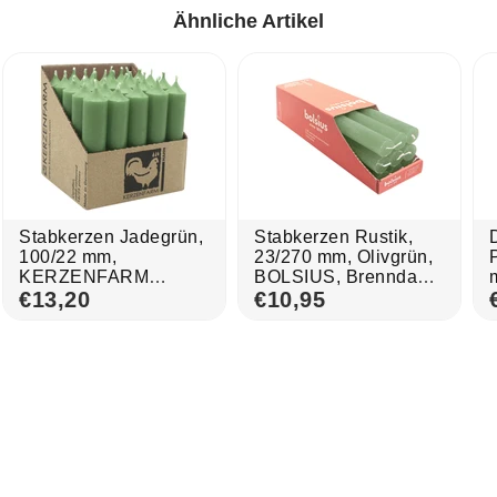
Ähnliche Artikel
Stabkerzen Jadegrün,
Stabkerzen Rustik,
100/22 mm,
23/270 mm, Olivgrün,
KERZENFARM
BOLSIUS, Brenndauer
HAHN, Brenndauer
€13,20
ca. 13h, 9 Stück pro
€10,95
4h, 25 St.
Verpackung