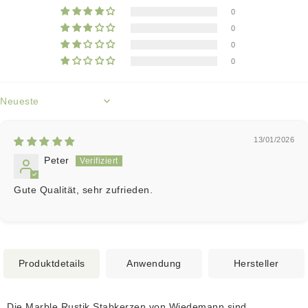
0
0
0
0
Sort by
13/01/2026
Peter
Gute Qualität, sehr zufrieden.
Produktdetails
Anwendung
Hersteller
Die Marble Rustik Stabkerzen von Wiedemann sind