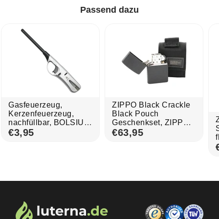
Passend dazu
Gasfeuerzeug,
ZIPPO Black Crackle
Kerzenfeuerzeug,
Black Pouch
nachfüllbar, BOLSIUS,
Geschenkset, ZIPPO-
mit regulierbarer
€3,95
Feuerzeug inkl.
€63,95
Flamme
Feuerzeugbeutel