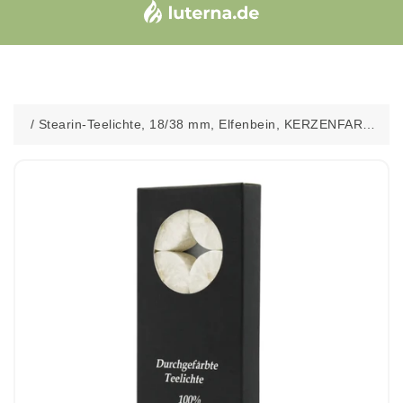
/
Stearin-Teelichte, 18/38 mm, Elfenbein, KERZENFARM
HAHN, Brenndauer ca. 4h, 10 Stück pro Verpackung