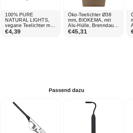
100% PURE
Öko-Teelichter Ø38
NATURAL LIGHTS,
mm, BIOKEMA, mit
vegane Teelichter mit
Alu-Hülle, Brenndauer
100%
€4,39
ca. 4h, 300 St.
€45,31
Rapswachsfüllung,
18/38 mm, Brenndauer
ca. 4h, 27 Stück
Passend dazu