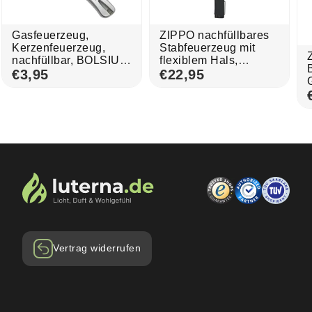
Gasfeuerzeug,
ZIPPO nachfüllbares
Kerzenfeuerzeug,
Stabfeuerzeug mit
nachfüllbar, BOLSIUS,
flexiblem Hals,
mit regulierbarer
€3,95
Schwarz, mit
€22,95
Flamme
einstellbarer Flamme
Vertrag widerrufen