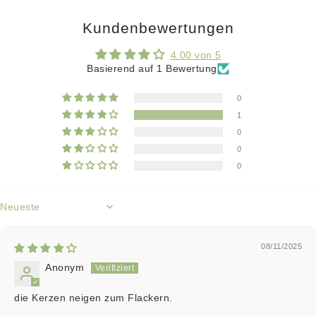
Kundenbewertungen
4.00 von 5
Basierend auf 1 Bewertung
0
1
0
0
0
Sort by
08/11/2025
Anonym
die Kerzen neigen zum Flackern.