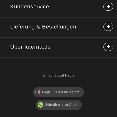
Kundenservice
Häufige Fragen (FAQ)
Lieferung & Bestellungen
Hilfe & Kontakt
Reklamation
Lieferung & Versand
Rücksendung
Über luterna.de
Rabattcodes
Kauf auf Rechnung
Mischpackungen möglich?
Über uns
Sicherheitshinweise
Blog
Wir auf Social Media
Folge uns auf Instagram
Schreib uns im Chat!