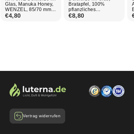
Glas, Manuka Honey,
Bratapfel, 100%
WENZEL, 85/70 mm,
pflanzliches
Brenndauer ca. 28h
€4,80
Rapswachs,
€8,80
KERZENFARM
HAHN, mit reinen
ätherischen Ölen,
Brenndauer ca. 17h
Vertrag widerrufen