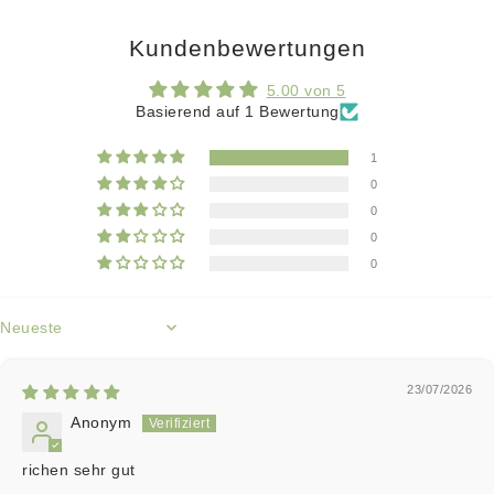
Kundenbewertungen
5.00 von 5
Basierend auf 1 Bewertung
1
0
0
0
0
Sort by
23/07/2026
Anonym
richen sehr gut