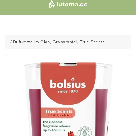
/
Duftkerze im Glas, Granatapfel, True Scents,
BOLSIUS, 97/85 mm, Brenndauer ca. 45h