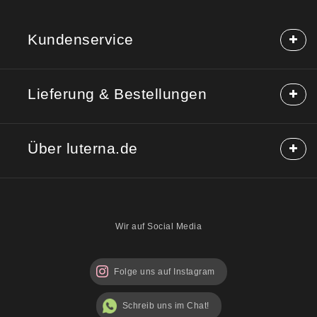
Kundenservice
Häufige Fragen (FAQ)
Lieferung & Bestellungen
Hilfe & Kontakt
Reklamation
Lieferung & Versand
Rücksendung
Über luterna.de
Rabattcodes
Kauf auf Rechnung
Mischpackungen möglich?
Über uns
Sicherheitshinweise
Blog
Wir auf Social Media
Folge uns auf Instagram
Schreib uns im Chat!