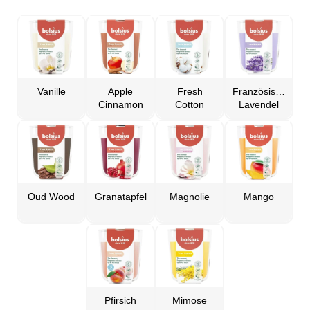
Vanille
Apple
Fresh
Französischer
Cinnamon
Cotton
Lavendel
Oud Wood
Granatapfel
Magnolie
Mango
Pfirsich
Mimose