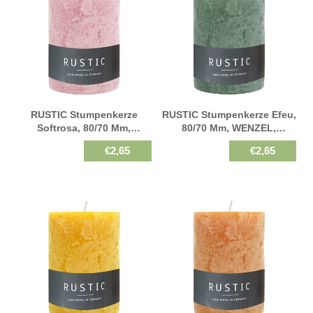
RUSTIC Stumpenkerze
RUSTIC Stumpenkerze Efeu,
Softrosa, 80/70 Mm,
80/70 Mm, WENZEL,
WENZEL, Brenndauer 34h,
Brenndauer 34h,
€2,65
€2,65
Selbstverlöschend
Selbstverlöschend