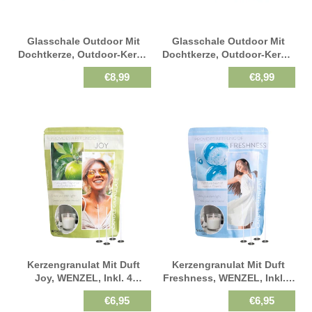
Glasschale Outdoor Mit
Glasschale Outdoor Mit
Dochtkerze, Outdoor-Kerze,
Dochtkerze, Outdoor-Kerze,
Karminrot, WENZEL, 150/80
Natur, WENZEL, 150/80 Mm,
€8,99
€8,99
Mm, Brenndauer Ca. 20h
Brenndauer Ca. 20h
Kerzengranulat Mit Duft
Kerzengranulat Mit Duft
Joy, WENZEL, Inkl. 4
Freshness, WENZEL, Inkl. 4
Dochte & Halter, 400 G
Dochte & Halter, 400 G
€6,95
€6,95