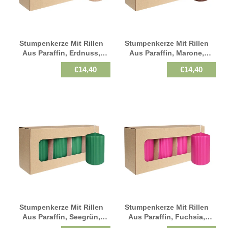
Stumpenkerze Mit Rillen
Stumpenkerze Mit Rillen
Aus Paraffin, Erdnuss,
Aus Paraffin, Marone,
WENZEL, 130/70 Mm,
WENZEL, 130/70 Mm,
€14,40
€14,40
Brenndauer Ca. 57h,
Brenndauer Ca. 57h,
Selbstverlöschend, 4 Stück
Selbstverlöschend, 4 Stück
Stumpenkerze Mit Rillen
Stumpenkerze Mit Rillen
Aus Paraffin, Seegrün,
Aus Paraffin, Fuchsia,
WENZEL, 130/70 Mm,
WENZEL, 130/70 Mm,