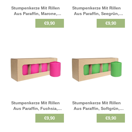
Stumpenkerze Mit Rillen
Stumpenkerze Mit Rillen
Aus Paraffin, Marone,
Aus Paraffin, Seegrün,
WENZEL, 90/70 Mm,
WENZEL, 90/70 Mm,
€9,90
€9,90
Brenndauer Ca. 39h,
Brenndauer Ca. 39h,
Selbstverlöschend, 4 Stück
Selbstverlöschend, 4 Stück
Stumpenkerze Mit Rillen
Stumpenkerze Mit Rillen
Aus Paraffin, Fuchsia,
Aus Paraffin, Softgrün,
WENZEL, 90/70 Mm,
WENZEL, 90/70 Mm,
€9,90
€9,90
Brenndauer Ca. 39h,
Brenndauer Ca. 39h,
Selbstverlöschend, 4 Stück
Selbstverlöschend, 4 Stück