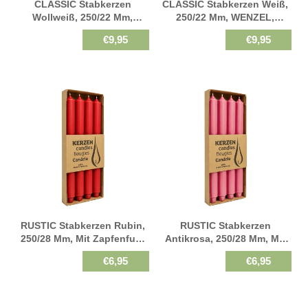
CLASSIC Stabkerzen
CLASSIC Stabkerzen Weiß,
Wollweiß, 250/22 Mm,
250/22 Mm, WENZEL,
WENZEL, Brenndauer 10h,
Brenndauer 10h, 12 St.
€9,95
€9,95
12 St.
RUSTIC Stabkerzen Rubin,
RUSTIC Stabkerzen
250/28 Mm, Mit Zapfenfuß,
Antikrosa, 250/28 Mm, Mit
WENZEL, Brenndauer 21h, 4
Zapfenfuß, WENZEL,
€6,95
€6,95
St.
Brenndauer 21h, 4 St.