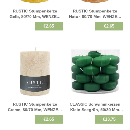
RUSTIC Stumpenkerze
RUSTIC Stumpenkerze
Gelb, 80/70 Mm, WENZEL,
Natur, 80/70 Mm, WENZEL,
Brenndauer 34h,
Brenndauer 34h,
€2,65
€2,65
Selbstverlöschend
Selbstverlöschend
RUSTIC Stumpenkerze
CLASSIC Schwimmkerzen
Creme, 80/70 Mm, WENZEL,
Klein Seegrün, 50/30 Mm,
Brenndauer 34h,
WENZEL, Brenndauer 4h, 28
€2,65
€13,75
Selbstverlöschend
St.