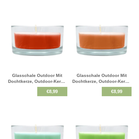
Glasschale Outdoor Mit
Glasschale Outdoor Mit
Dochtkerze, Outdoor-Kerze,
Dochtkerze, Outdoor-Kerze,
Hummer, WENZEL, 150/80
Orange, WENZEL, 150/80
€8,99
€8,99
Mm, Brenndauer Ca. 20h
Mm, Brenndauer Ca. 20h