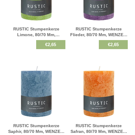
RUSTIC Stumpenkerze
RUSTIC Stumpenkerze
Limone, 80/70 Mm,
Flieder, 80/70 Mm, WENZEL,
WENZEL, Brenndauer 34h,
Brenndauer 34h,
€2,65
€2,65
Selbstverlöschend
Selbstverlöschend
RUSTIC Stumpenkerze
RUSTIC Stumpenkerze
Saphir, 80/70 Mm, WENZEL,
Safran, 80/70 Mm, WENZEL,