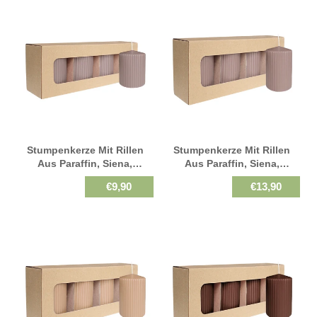
Stumpenkerze Mit Rillen
Stumpenkerze Mit Rillen
Aus Paraffin, Siena,
Aus Paraffin, Siena,
WENZEL, 90/70 Mm,
WENZEL, 130/70 Mm,
€9,90
€13,90
Brenndauer Ca. 39h,
Brenndauer Ca. 57h,
Selbstverlöschend, 4 Stück
Selbstverlöschend, 4 Stück