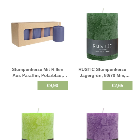
Stumpenkerze Mit Rillen
RUSTIC Stumpenkerze
Aus Paraffin, Polarblau,
Jägergrün, 80/70 Mm,
WENZEL, 90/70 Mm,
WENZEL, Brenndauer 34h,
€9,90
€2,65
Brenndauer Ca. 39h,
Selbstverlöschend
Selbstverlöschend, 4 Stück