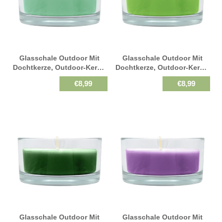
Glasschale Outdoor Mit
Glasschale Outdoor Mit
Dochtkerze, Outdoor-Kerze,
Dochtkerze, Outdoor-Kerze,
Light Green, WENZEL,
Farn, WENZEL, 150/80 Mm,
€8,99
€8,99
150/80 Mm, Brenndauer Ca.
Brenndauer Ca. 20h
20h
Glasschale Outdoor Mit
Glasschale Outdoor Mit