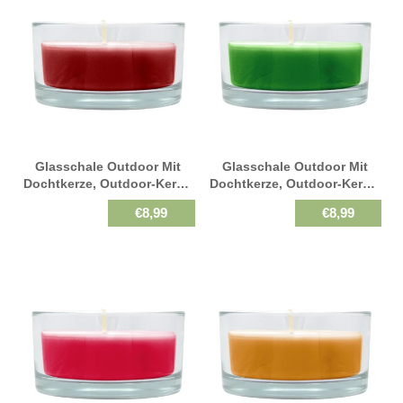
Glasschale Outdoor Mit
Glasschale Outdoor Mit
Dochtkerze, Outdoor-Kerze,
Dochtkerze, Outdoor-Kerze,
Altrot, WENZEL, 150/80 Mm,
Softgrün, WENZEL, 150/80
€8,99
€8,99
Brenndauer Ca. 20h
Mm, Brenndauer Ca. 20h