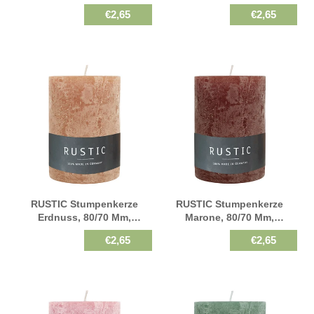
Brenndauer 34h,
Brenndauer 34h,
€2,65
€2,65
Selbstverlöschend
Selbstverlöschend
RUSTIC Stumpenkerze
RUSTIC Stumpenkerze
Erdnuss, 80/70 Mm,
Marone, 80/70 Mm,
WENZEL, Brenndauer 34h,
WENZEL, Brenndauer 34h,
€2,65
€2,65
Selbstverlöschend
Selbstverlöschend