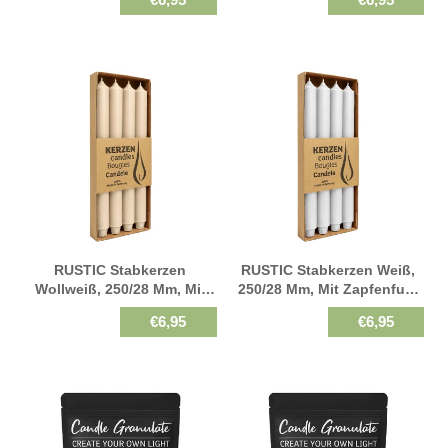
St.
St.
RUSTIC Stabkerzen
RUSTIC Stabkerzen Weiß,
Wollweiß, 250/28 Mm, Mit
250/28 Mm, Mit Zapfenfuß,
Zapfenfuß, WENZEL,
WENZEL, Brenndauer 21h, 4
€6,95
€6,95
Brenndauer 21h, 4 St.
St.