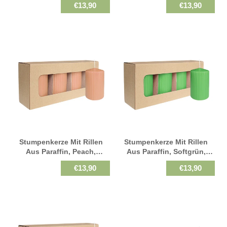
€13,90
€13,90
Brenndauer Ca. 57h,
Brenndauer Ca. 57h,
Selbstverlöschend, 4 Stück
Selbstverlöschend, 4 Stück
Stumpenkerze Mit Rillen
Stumpenkerze Mit Rillen
Aus Paraffin, Peach,
Aus Paraffin, Softgrün,
WENZEL, 130/70 Mm,
WENZEL, 130/70 Mm,
€13,90
€13,90
Brenndauer Ca. 57h,
Brenndauer Ca. 57h,
Selbstverlöschend, 4 Stück
Selbstverlöschend, 4 Stück