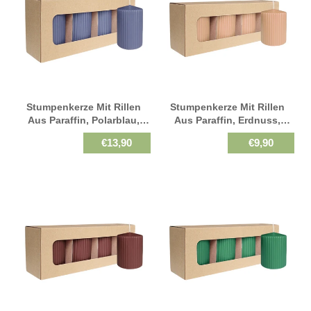
Stumpenkerze Mit Rillen
Stumpenkerze Mit Rillen
Aus Paraffin, Polarblau,
Aus Paraffin, Erdnuss,
WENZEL, 130/70 Mm,
WENZEL, 90/70 Mm,
€13,90
€9,90
Brenndauer Ca. 57h,
Brenndauer Ca. 39h,
Selbstverlöschend, 4 Stück
Selbstverlöschend, 4 Stück