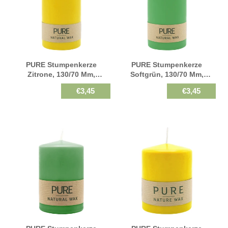
PURE Stumpenkerze
PURE Stumpenkerze
Zitrone, 130/70 Mm,
Softgrün, 130/70 Mm,
WENZEL, Brenndauer 52h,
WENZEL, Brenndauer 52h,
€3,45
€3,45
Plastikfrei,
Plastikfrei,
Selbstverlöschend
Selbstverlöschend