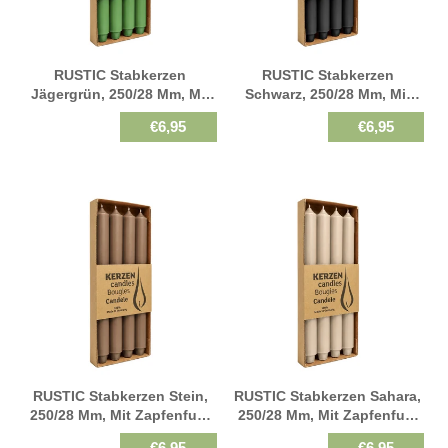
RUSTIC Stabkerzen
RUSTIC Stabkerzen
Jägergrün, 250/28 Mm, Mit
Schwarz, 250/28 Mm, Mit
Zapfenfuß, WENZEL,
Zapfenfuß, WENZEL,
€6,95
€6,95
Brenndauer 21h, 4 St.
Brenndauer 21h, 4 St.
RUSTIC Stabkerzen Stein,
RUSTIC Stabkerzen Sahara,
250/28 Mm, Mit Zapfenfuß,
250/28 Mm, Mit Zapfenfuß,
WENZEL, Brenndauer 21h, 4
WENZEL, Brenndauer 21h, 4
€6,95
€6,95