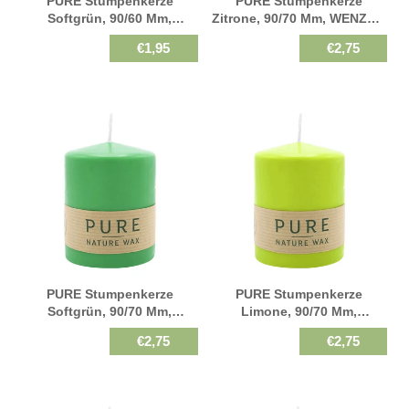
PURE Stumpenkerze
PURE Stumpenkerze
Softgrün, 90/60 Mm,
Zitrone, 90/70 Mm, WENZEL,
WENZEL, Brenndauer 25h,
Brenndauer 38h, Plastikfrei,
€1,95
€2,75
Plastikfrei,
Selbstverlöschend
Selbstverlöschend
PURE Stumpenkerze
PURE Stumpenkerze
Softgrün, 90/70 Mm,
Limone, 90/70 Mm,
WENZEL, Brenndauer 38h,
WENZEL, Brenndauer 38h,
€2,75
€2,75
Plastikfrei,
Plastikfrei,
Selbstverlöschend
Selbstverlöschend