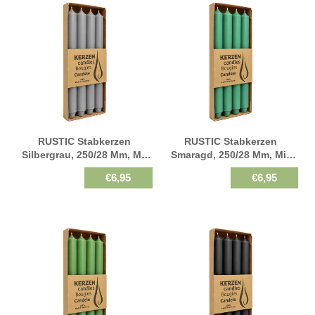
RUSTIC Stabkerzen
RUSTIC Stabkerzen
Silbergrau, 250/28 Mm, Mit
Smaragd, 250/28 Mm, Mit
Zapfenfuß, WENZEL,
Zapfenfuß, WENZEL,
€6,95
€6,95
Brenndauer 21h, 4 St.
Brenndauer 21h, 4 St.