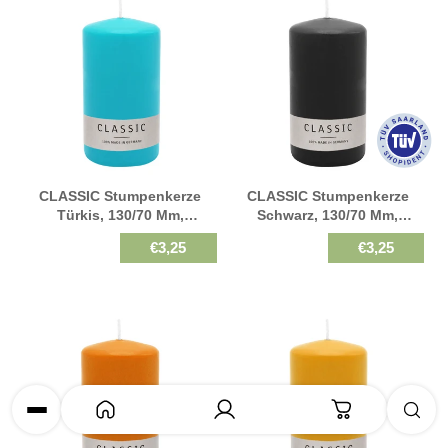
CLASSIC Stumpenkerze
CLASSIC Stumpenkerze
Türkis, 130/70 Mm,
Schwarz, 130/70 Mm,
WENZEL, Brenndauer 61h,
WENZEL, Brenndauer 61h,
€3,25
€3,25
Selbstverlöschend
Selbstverlöschend