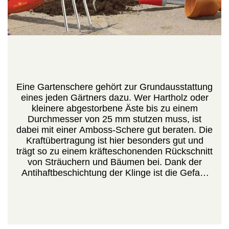
Eine Gartenschere gehört zur Grundausstattung
eines jeden Gärtners dazu. Wer Hartholz oder
kleinere abgestorbene Äste bis zu einem
Durchmesser von 25 mm stutzen muss, ist
dabei mit einer Amboss-Schere gut beraten. Die
Kraftübertragung ist hier besonders gut und
trägt so zu einem kräfteschonenden Rückschnitt
von Sträuchern und Bäumen bei. Dank der
Antihaftbeschichtung der Klinge ist die Gefahr
der Krankheitsübertragung dabei gering, die
Reinigung nach getaner Arbeit besonders
einfach. Die Weichgummieinlage im Obergriff
und die Daumenablage garantieren dabei stets
ausreichenden Halt für das verletzungsfreie und