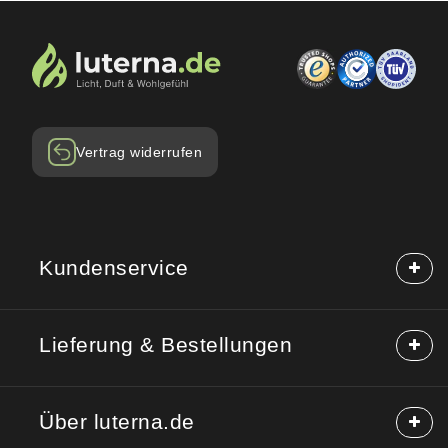
Vertrag widerrufen
Kundenservice
Häufige Fragen (FAQ)
Lieferung & Bestellungen
Hilfe & Kontakt
Reklamation
Lieferung & Versand
Rücksendung
Über luterna.de
Rabattcodes
Kauf auf Rechnung