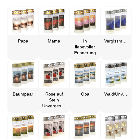
Papa
Mama
In
Vergissmeinnicht
liebevoller
Erinnerung
Baumpaar
Rose auf
Opa
Wald/Unvergessen
Stein
Unvergessen