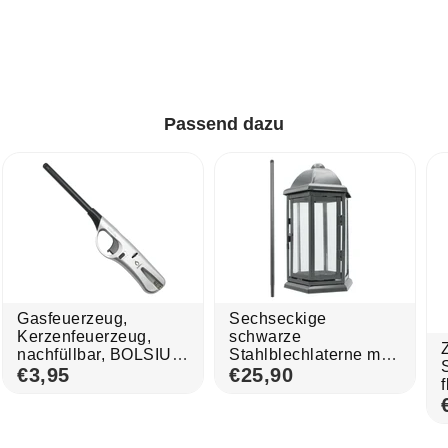
Grabkerzen
Passend dazu
Gasfeuerzeug,
Sechseckige
Kerzenfeuerzeug,
schwarze
nachfüllbar, BOLSIUS,
Stahlblechlaterne mit
mit regulierbarer
€3,95
Erdspieß
€25,90
Flamme