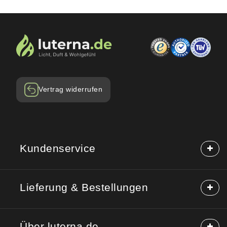
Vertrag widerrufen
Kundenservice
Häufige Fragen (FAQ)
Lieferung & Bestellungen
Hilfe & Kontakt
Reklamation
Lieferung & Versand
Rücksendung
Über luterna.de
Rabattcodes