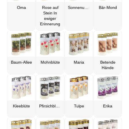
Oma
Rose auf
Sonnenuntergang
Bär-Mond
Stein In
ewiger
Erinnerung
Baum-Allee
Mohnblüte
Maria
Betende
Hände
Kleeblüte
Pfirsichblüte
Tulpe
Erika