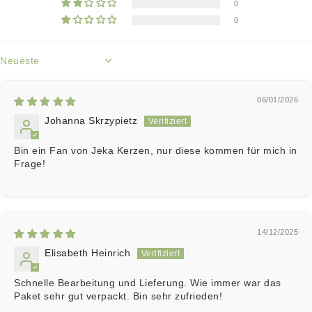
0
0
Sort by
06/01/2026
Johanna Skrzypietz
Bin ein Fan von Jeka Kerzen, nur diese kommen für mich in
Frage!
14/12/2025
Elisabeth Heinrich
Schnelle Bearbeitung und Lieferung. Wie immer war das
Paket sehr gut verpackt. Bin sehr zufrieden!