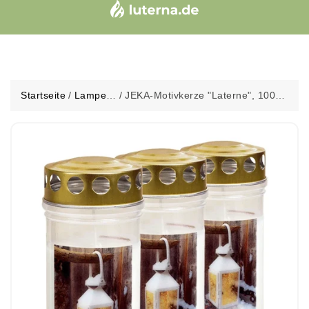
Startseite
/
Lampen
/
JEKA-Motivkerze "Laterne", 100%
&
Pflanzenöl, Brenndauer bis 4
Laternen
Tage, 75/170 mm, 3 St.