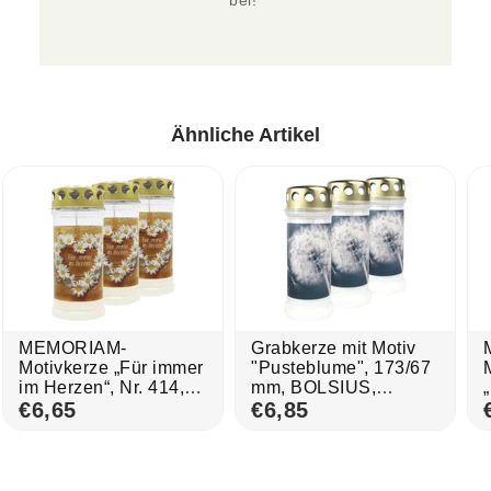
bei! 
Ähnliche Artikel
MEMORIAM-
Grabkerze mit Motiv
Motivkerze „Für immer
"Pusteblume", 173/67
im Herzen“, Nr. 414,
mm, BOLSIUS,
AETERNA, mit
€6,65
Brenndauer 60h, 3 St.
€6,85
Golddeckel, 75/170
mm, 30% Ölgehalt,
Brenndauer 4 Tage,
Lieferumfang 3 Stück,