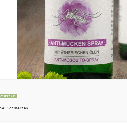
5.00 von 5
1
0
0
0
0
e bei Schmerzen.