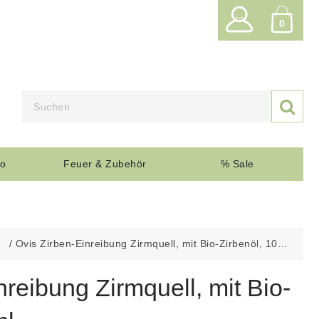
0

o
Feuer & Zubehör
% Sale
/
Ovis Zirben-Einreibung Zirmquell, mit Bio-Zirbenöl, 100
ml
nreibung Zirmquell, mit Bio-