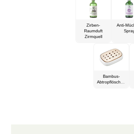
Zirben-
Anti-Müc
Raumduft
Spra
Zirmquell
Bambus-
Abtropflöschern