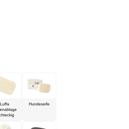
Luffa
Hundeseife
fenablage
chteckig