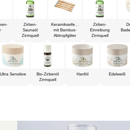
ken-
Zirben-
Keramikseifenschale
Zirben-
D
y
Saunaöl
mit Bambus-
Einreibung
Zirmquell
Abtropfgitter
Zirmquell
Ultra Sensitive
Bio-Zirbenöl
Hanföl
Edelweiß
Zirmquell