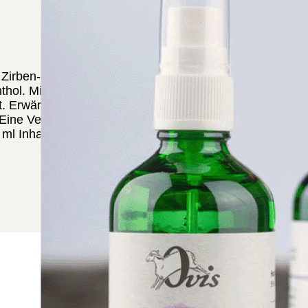
Zirben-Einreibung von Ovis Schafmilchseife mit
hol. Mit garantiert echtem Bio-Zirbenöl aus
ft. Erwärmt die Haut und wirkt ausgleichend - vor
Eine Verpackungseinheit enthält 1 Stück mit 100
ml Inhalt.
Kundenbewertungen