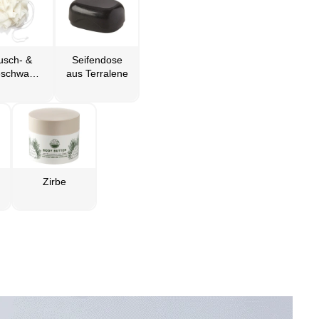
usch- &
Seifendose
Badeschwamm
aus Terralene
Zirbe