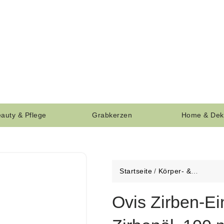
auty & Pflege
Grabkerzen
Home & Dek
Startseite
/
Körper- &
Massageöl
Ovis Zirben-Ei