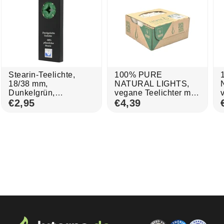
Stearin-Teelichte,
100% PURE
18/38 mm,
NATURAL LIGHTS,
Dunkelgrün,
vegane Teelichter mit
KERZENFARM
€2,95
100%
€4,39
HAHN, Brenndauer
Rapswachsfüllung,
ca. 4h, 10 Stück pro
18/38 mm, Brenndauer
Verpackung
ca. 4h, 27 Stück