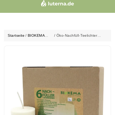
Startseite
/
BIOKEMA
/
Öko-Nachfüll-Teelichter
Öko-Nachfüll-
48/40 mm, BIOKEMA, ohne
Teelichter
Alu-Hülle, Brenndauer ca.
48/40 mm
12h, 6 St.