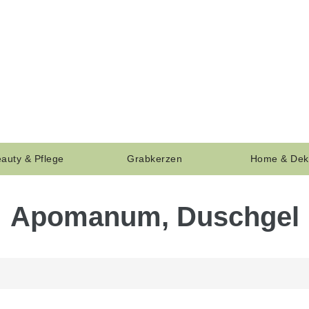
auty & Pflege
Grabkerzen
Home & Dek
Apomanum, Duschgel