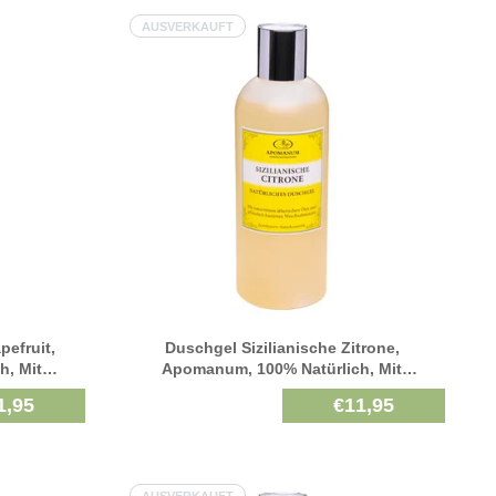
AUSVERKAUFT
efruit,
Duschgel Sizilianische Zitrone,
h, Mit
Apomanum, 100% Natürlich, Mit
enölen, 250
Naturreinen Ätherischen Pflanzenölen, 250
1,95
€11,95
Ml