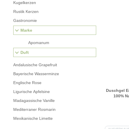
Kugelkerzen
Rustik Kerzen
Gastronomie
Marke
Apomanum
Duft
Andalusische Grapefruit
Bayerische Wasserminze
Englische Rose
Duschgel E
Ligurische Apfelsine
100% Na
Madagassische Vanille
Ätherisc
Mediterraner Rosmarin
Mexikanische Limette
Piemont-Bergamott