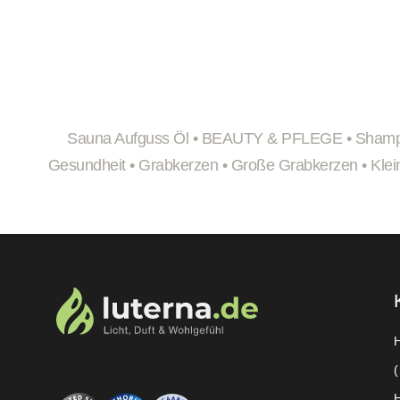
Sauna Aufguss Öl
•
BEAUTY & PFLEGE
•
Shamp
Gesundheit
•
Grabkerzen
•
Große Grabkerzen
•
Kle
H