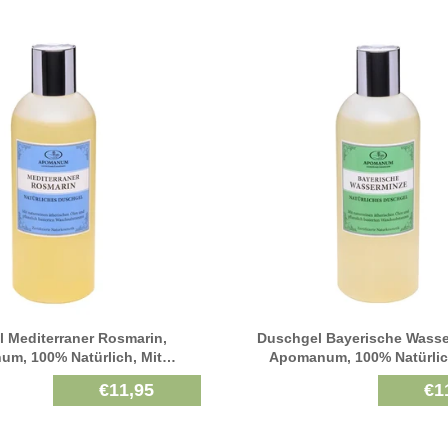
 Mediterraner Rosmarin,
Duschgel Bayerische Wasse
m, 100% Natürlich, Mit
Apomanum, 100% Natürlic
therischen Pflanzenölen, 250
Naturreinen Ätherischen Pflanz
€11,95
€1
Ml
Ml