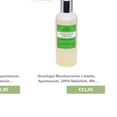
AUSVERKAUFT
 Apomanum,
Duschgel Mexikanische Limette,
reinen
Apomanum, 100% Natürlich, Mit
 250 Ml
Naturreinen Ätherischen Pflanzenölen, 250
1,95
€11,95
Ml