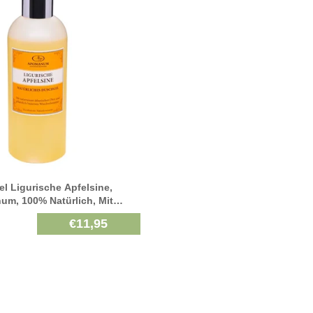
l Ligurische Apfelsine,
m, 100% Natürlich, Mit
therischen Pflanzenölen, 250
€11,95
Ml