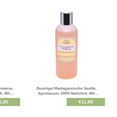
rminze,
Duschgel Madagassische Vanille,
h, Mit
Apomanum, 100% Natürlich, Mit
enölen, 250
Naturreinen Ätherischen Pflanzenölen, 250
1,95
€11,95
Ml