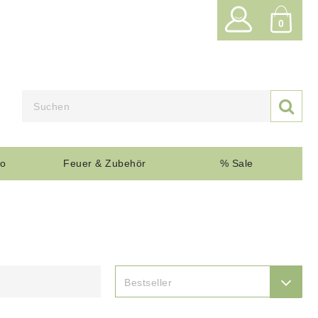
0

o
Feuer & Zubehör
% Sale

Bestseller