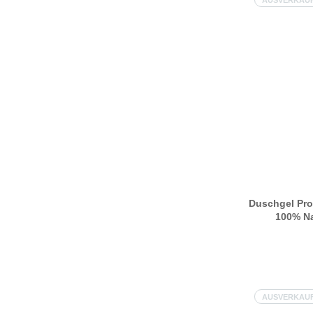
AUSVERKAU
Provence-Lavendel
Sizilianische Zitrone
Duschgel Pr
100% Na
Ätherisc
AUSVERKAU