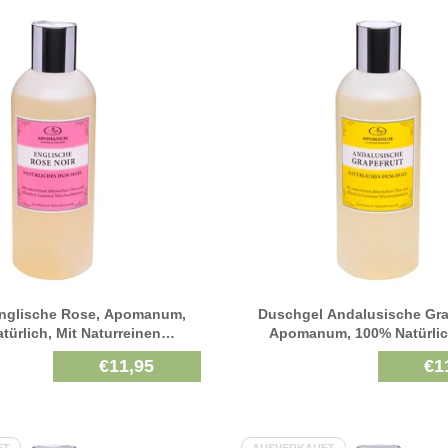
nglische Rose, Apomanum,
Duschgel Andalusische Grap
türlich, Mit Naturreinen
Apomanum, 100% Natürlic
hen Pflanzenölen, 250 Ml
Naturreinen Ätherischen Pflanz
€11,95
€1
Ml