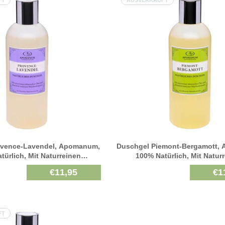
FT
AUSVERKAUFT
ovence-Lavendel, Apomanum,
Duschgel Piemont-Bergamott,
türlich, Mit Naturreinen
100% Natürlich, Mit Natur
hen Pflanzenölen, 250 Ml
Ätherischen Pflanzenölen,
€11,95
€1
FT