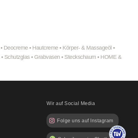
•
Deocreme
•
Hautcreme
•
Körper- & Massageöl
•
•
Schutzglas
•
Grabvasen
•
Steckschaum
•
HOME &
Wir auf Social Media
Folge uns auf Instagram