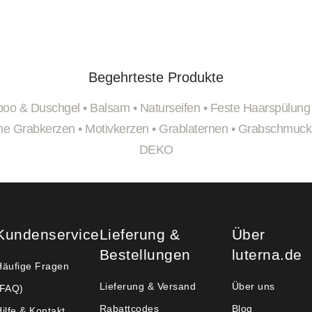
Begehrteste Produkte
oo & Duschgel
•
Balsam
•
Naturseifen
•
Feste Haarspülung
ine Grabkerzen
•
Motivkerzen
•
Grablaternen
•
Grabschmuck
DEKO
Kundenservice
Lieferung &
Über
Bestellungen
luterna.de
Häufige Fragen
Lieferung & Versand
Über uns
(FAQ)
Rabattcodes
Blog
ilfe & Kontakt